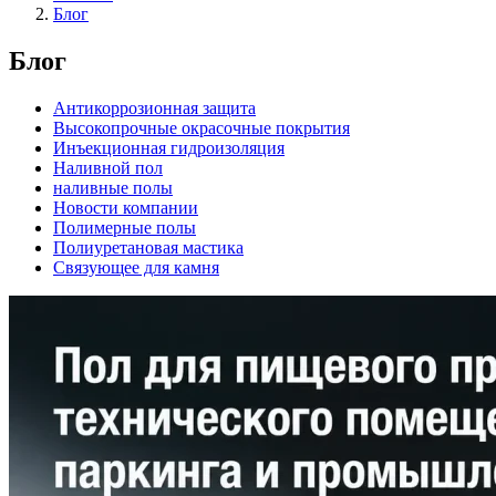
Блог
Блог
Антикоррозионная защита
Высокопрочные окрасочные покрытия
Инъекционная гидроизоляция
Наливной пол
наливные полы
Новости компании
Полимерные полы
Полиуретановая мастика
Связующее для камня