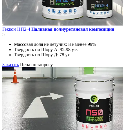
Геккон НП2-4
Наливная полиуретановая композиция
5
Массовая доля не летучих:
Не менее 99%
Твердость по Шору А:
95-98 у.е.
Твердость по Шору Д:
78 у.е.
Заказать
Цена по запросу