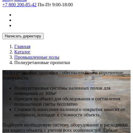
+7 800 200-85-42
Пн-Пт 9:00-18:00
Написать директору
Главная
Каталог
Промышленные полы
Полиуретановые пропитки
Полиуретановые пропитки - обеспыливание и упрочнение
поверхности
Полиуретановые системы наливных полов для
помещений от 300м²
Приедем на объект для обследования и составления
полноценной сметы бесплатно
Стоимость нанесения наливного покрытия зависит от
материала, площади и сложности объекта
Подберем необходимую систему, оборудование и расходники
для вашего объекта, с учетом всех особенностей. Гибкие