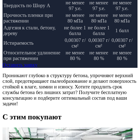
не менее
не менее
не менее
Твердость по Шору А
97 у.е.
97 у.е.
97 у.е.
Прочность пленки при
не менее
не менее
не менее
растяжении
80 мПа
80 мПа
80 мПа
Адгезия к стали, бетону,
не более 1
не более 1
1 балл
дереву
балла
балла
0,00307 г/
0,00307 г/
0,00307 г/
Истираемость
см²
см²
см²
Относительное удлинение
не менее
не менее
не менее
при растяжении
80 %
80 %
80 %
Оставить заявку
Проникают глубоко в структуру бетона, упрочняют верхний
слой, предотвращают пылеобразование и делают поверхность
стойкой к влаге, химии и износу. Хотите продлить срок
службы бетона без лишних затрат? Получите бесплатную
консультацию и подберите оптимальный состав под ваши
задачи!
C этим
покупают