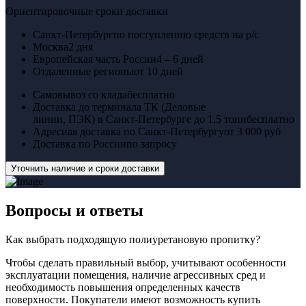
Ориентировочные сроки доставки
Санкт-Петербург
по поступлению средств на р/с
Москва
2 дня
Европейская часть России
4 – 6 дней
Отдаленные регионы
от 10 дней
Самовывоз со клада
бесплатно
Доставка до терминала ТК (Деловые
линии, ПЭК) в Санкт-Петербурге до 1,5 тонн
бесплатно
Адресная доставка по Санкт-Петербургу
от 3 000 руб
Доставка по России
по запросу
Уточнить наличие и сроки доставки
Вопросы
и ответы
Как выбрать подходящую полиуретановую пропитку?
Чтобы сделать правильный выбор, учитывают особенности
эксплуатации помещения, наличие агрессивных сред и
необходимость повышения определенных качеств
поверхности. Покупатели имеют возможность купить