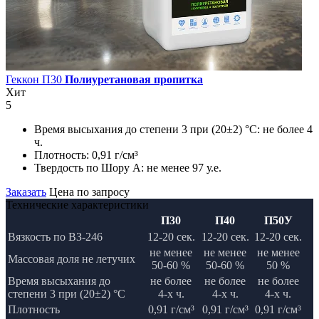
Геккон П30
Полиуретановая пропитка
Хит
5
Время высыхания до степени 3 при (20±2) °С:
не более 4
ч.
Плотность:
0,91 г/см³
Твердость по Шору А:
не менее 97 у.е.
Заказать
Цена по запросу
Технические характеристики
П30
П40
П50У
Вязкость по ВЗ-246
12-20 сек.
12-20 сек.
12-20 сек.
не менее
не менее
не менее
Массовая доля не летучих
50-60 %
50-60 %
50 %
Время высыхания до
не более
не более
не более
степени 3 при (20±2) °С
4-х ч.
4-х ч.
4-x ч.
Плотность
0,91 г/см³
0,91 г/см³
0,91 г/см³