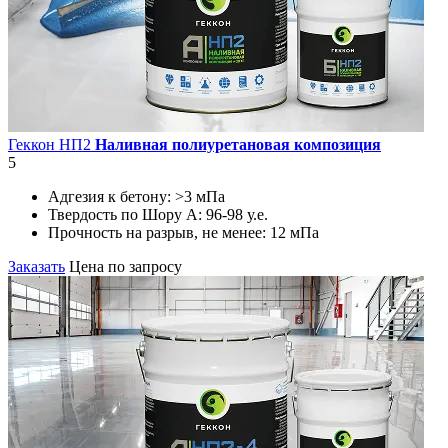
Геккон НП2
Наливная полиуретановая композиция
5
Адгезия к бетону:
>3 мПа
Твердость по Шору А:
96-98 у.е.
Прочность на разрыв, не менее:
12 мПа
Заказать
Цена по запросу