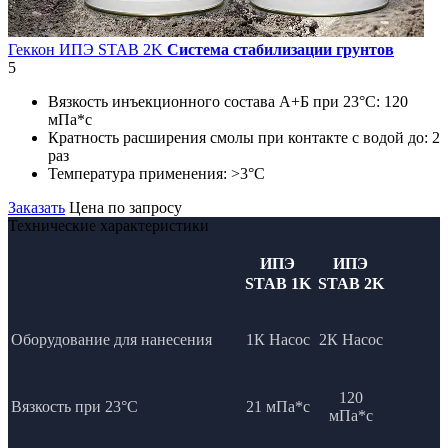
Геккон ИПЭ STAB 2K
Система стабилизации грунтов
5
Вязкость инъекционного состава А+Б при 23°C:
120
мПа*с
Кратность расширения смолы при контакте с водой до:
2
раз
Температура применения:
>3°C
Заказать
Цена по запросу
Технические характеристики
ИПЭ
ИПЭ
STAB 1K
STAB 2K
Оборудование для нанесения
1К Насос
2К Насос
120
Вязкость при 23°C
21 мПа*с
мПа*с