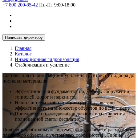
+7 800 200-85-42
Пн-Пт 9:00-18:00
Написать директору
Главная
Каталог
Инъекционная гидроизоляция
Стабилизация и усиление
Составы для стабилизации и усиления грунтов: от подбора до
поставки материалов
Эффективно для фундамента, подземных сооружений,
тоннелей, дорог и паркингов
Наши системы стабилизации грунтов доказали
эффективность на множестве объектов по всей стране
Приедем на объект для обследования и составления
полноценной сметы бесплатно
Подберем необходимую систему, оборудование и расходники
для вашего объекта, с учетом всех особенностей. Гибкие