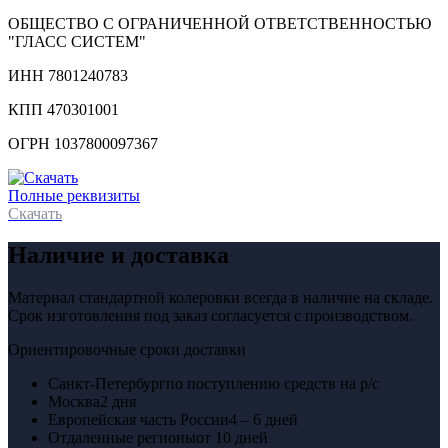
ОБЩЕСТВО С ОГРАНИЧЕННОЙ ОТВЕТСТВЕННОСТЬЮ
"ГЛАСС СИСТЕМ"
ИНН 7801240783
КПП 470301001
ОГРН 1037800097367
Полные реквизиты
Скачать
Наличие и доставка
Материал стандартной колеровки всегда в наличие на складе.
Срок изготовления под заказ согласуется с производством.
Ориентировочные сроки доставки
Санкт-Петербург
по поступлению средств на р/с
Москва
2 дня
Европейская часть России
4 – 6 дней
Отдаленные регионы
от 10 дней