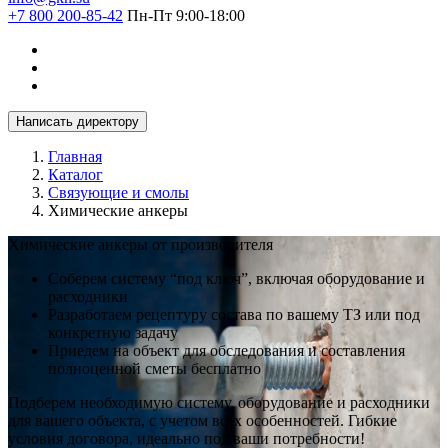
+7 800 200-85-42
Пн-Пт 9:00-18:00
Написать директору
Главная
Каталог
Связующие и смолы
Химические анкеры
Химические анкеры от производителя
Соберем систему “под ключ”, включая оборудование и
расходники
Разработаем рецептуру состава по вашему ТЗ или под
конкретную задачу
Приедем на объект для обследования и составления
полноценной сметы бесплатно
Подберем необходимую систему, оборудование и расходники
для вашего объекта, с учетом всех особенностей. Гибкие
условия договора, идеально под ваши потребности!