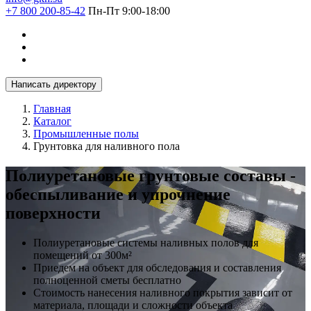
+7 800 200-85-42
Пн-Пт 9:00-18:00
Написать директору
Главная
Каталог
Промышленные полы
Грунтовка для наливного пола
Полиуретановые грунтовые составы -
обеспыливание и упрочнение
поверхности
Полиуретановые системы наливных полов для
помещений от 300м²
Приедем на объект для обследования и составления
полноценной сметы бесплатно
Стоимость нанесения наливного покрытия зависит от
материала, площади и сложности объекта