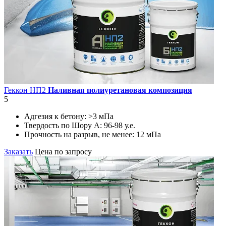
Геккон НП2
Наливная полиуретановая композиция
5
Адгезия к бетону:
>3 мПа
Твердость по Шору А:
96-98 у.е.
Прочность на разрыв, не менее:
12 мПа
Заказать
Цена по запросу