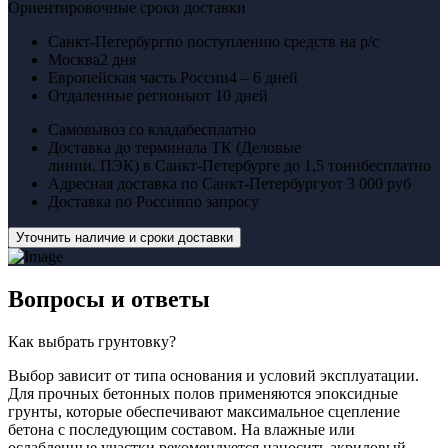
Ориентировочные сроки доставки
Санкт-Петербург
по поступлению средств на р/с
Москва
2 дня
Европейская часть России
4 – 6 дней
Отдаленные регионы
от 10 дней
Самовывоз со клада
бесплатно
Доставка до терминала ТК (Деловые
линии, ПЭК) в Санкт-Петербурге до 1,5 тонн
бесплатно
Адресная доставка по Санкт-Петербургу
от 3 000 руб
Доставка по России
по запросу
Уточнить наличие и сроки доставки
Вопросы
и ответы
Как выбрать грунтовку?
Выбор зависит от типа основания и условий эксплуатации.
Для прочных бетонных полов применяются эпоксидные
грунты, которые обеспечивают максимальное сцепление
бетона с последующим составом. На влажные или
ослабленные участки рекомендуется наносить акриловый