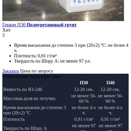
Геккон П30
Полиуретановый грунт
Хит
5
Время высыхания до степени 3 при (20±2) °С:
не более 4
ч.
Плотность:
0,91 г/см³
Твердость по Шору А:
не менее 97 у.е.
Заказать
Цена по запросу
Технические характеристики
П30
П40
Вязкость по ВЗ-246
12-20 сек.
12-20 сек.
не менее 50-
не менее 50-
Массовая доля не летучих
60 %
60 %
Время высыхания до степени 3
не более 4-х
не более 4-х
при (20±2) °С
ч.
ч.
Плотность
0,91 г/см³
0,91 г/см³
не менее 97
не менее 97
Твердость по Шору А
у.е.
у.е.