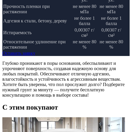
Прочность пленки при
не менее 80
не менее 80
растяжении
мПа
мПа
не более 1
не более 1
Адгезия к стали, бетону, дереву
балла
балла
0,00307 г/
0,00307 г/
Истираемость
см²
см²
Относительное удлинение при
не менее 80
не менее 80
растяжении
%
%
Оставить заявку
Глубоко проникают в поры основания, обеспыливают и
упрочняют поверхность, создавая надежную основу для
любых покрытий. Обеспечивают отличную адгезию,
влагостойкость и устойчивость к агрессивным веществам.
Хотите быть уверены, что пол прослужит долго? Подберите
нужный грунт за минуту — получите бесплатную
консультацию и помощь в выборе состава!
C этим
покупают