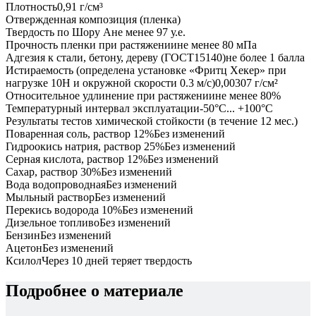
Плотность
0,91 г/см³
Отвержденная композиция (пленка)
Твердость по Шору А
не менее 97 у.е.
Прочность пленки при растяжении
не менее 80 мПа
Адгезия к стали, бетону, дереву (ГОСТ15140)
не более 1 балла
Истираемость (определена установке «Фритц Хекер» при
нагрузке 10Н и окружной скорости 0.3 м/с)
0,00307 г/см²
Относительное удлинение при растяжении
не менее 80%
Температурный интервал эксплуатации
-50°С... +100°С
Результаты тестов химической стойкости (в течение 12 мес.)
Поваренная соль, раствор 12%
Без изменений
Гидроокись натрия, раствор 25%
Без изменений
Серная кислота, раствор 12%
Без изменений
Сахар, раствор 30%
Без изменений
Вода водопроводная
Без изменений
Мыльный раствор
Без изменений
Перекись водорода 10%
Без изменений
Дизельное топливо
Без изменений
Бензин
Без изменений
Ацетон
Без изменений
Ксилол
Через 10 дней теряет твердость
Подробнее о материале