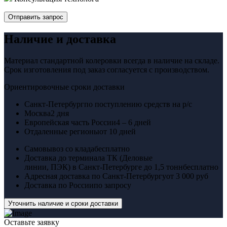
Отправить запрос
Наличие и доставка
Материал стандартной колеровки всегда в наличие на складе.
Срок изготовления под заказ согласуется с производством.
Ориентировочные сроки доставки
Санкт-Петербург
по поступлению средств на р/с
Москва
2 дня
Европейская часть России
4 – 6 дней
Отдаленные регионы
от 10 дней
Самовывоз со клада
бесплатно
Доставка до терминала ТК (Деловые
линии, ПЭК) в Санкт-Петербурге до 1,5 тонн
бесплатно
Адресная доставка по Санкт-Петербургу
от 3 000 руб
Доставка по России
по запросу
Уточнить наличие и сроки доставки
Оставьте заявку