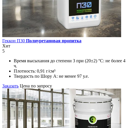
Геккон П30
Полиуретановая пропитка
Хит
5
Время высыхания до степени 3 при (20±2) °С:
не более 4
ч.
Плотность:
0,91 г/см³
Твердость по Шору А:
не менее 97 у.е.
Заказать
Цена по запросу