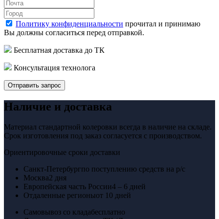
Политику конфиденциальности
прочитал и принимаю
Вы должны согласиться перед отправкой.
Бесплатная доставка до ТК
Консультация технолога
Отправить запрос
Наличие и доставка
Материал стандартной колеровки всегда в наличие на складе.
Срок изготовления под заказ согласуется с производством.
Ориентировочные сроки доставки
Санкт-Петербург
по поступлению средств на р/с
Москва
2 дня
Европейская часть России
4 – 6 дней
Отдаленные регионы
от 10 дней
Самовывоз со клада
бесплатно