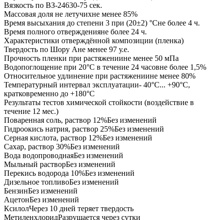
Вязкость по ВЗ-246
30-75 сек.
Массовая доля не летучих
не менее 85%
Время высыхания до степени 3 при (20±2) °С
не более 4 ч.
Время полного отверждения
не более 24 ч.
Характеристики отверждённой композиции (пленка)
Твердость по Шору А
не менее 97 у.е.
Прочность пленки при растяжении
не менее 50 мПа
Водопоглощение при 20°С в течение 24 часов
не более 1,5%
Относительное удлинение при растяжении
не менее 80%
Температурный интервал эксплуатации
- 40°С... +90°С,
кратковременно до +180°С
Результаты тестов химической стойкости (воздействие в
течение 12 мес.)
Поваренная соль, раствор 12%
Без изменений
Гидроокись натрия, раствор 25%
Без изменений
Серная кислота, раствор 12%
Без изменений
Сахар, раствор 30%
Без изменений
Вода водопроводная
Без изменений
Мыльный раствор
Без изменений
Перекись водорода 10%
Без изменений
Дизельное топливо
Без изменений
Бензин
Без изменений
Ацетон
Без изменений
Ксилол
Через 10 дней теряет твердость
Метиленхлорид
Разрушается через сутки