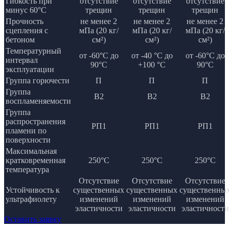
Гибкость при
отсутствие
отсутствие
отсутствие
минус 60°С
трещин
трещин
трещин
Прочность
не менее 2
не менее 2
не менее 2
сцепления с
мПа (20 кг/
мПа (20 кг/
мПа (20 кг/
бетоном
см²)
см²)
см²)
Температурный
от -60°С до
от -40 °С до
от -60°С до
интервал
90°С
+100 °С
90°С
эксплуатации
Группа горючести
П
П
П
Группа
В2
В2
В2
воспламеняемости
Группа
распространения
РП1
РП1
РП1
пламени по
поверхности
Максимальная
кратковременная
250°С
250°С
250°С
температура
Отсутствие
Отсутствие
Отсутствие
Устойчивость к
существенных
существенных
существенны
ультрафиолету
изменений
изменений
изменений
эластичности
эластичности
эластичности
Оставить заявку