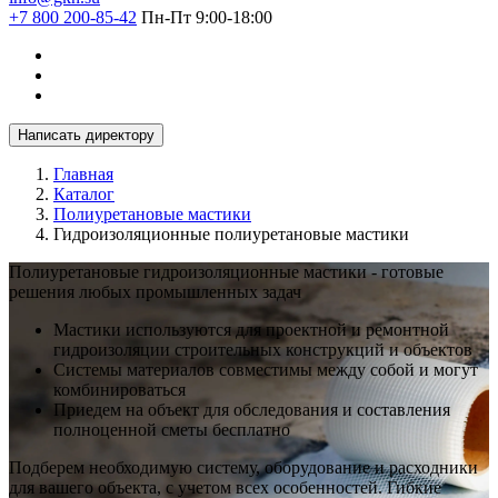
+7 800 200-85-42
Пн-Пт 9:00-18:00
Написать директору
Главная
Каталог
Полиуретановые мастики
Гидроизоляционные полиуретановые мастики
Полиуретановые гидроизоляционные мастики - готовые
решения любых промышленных задач
Мастики используются для проектной и ремонтной
гидроизоляции строительных конструкций и объектов
Системы материалов совместимы между собой и могут
комбинироваться
Приедем на объект для обследования и составления
полноценной сметы бесплатно
Подберем необходимую систему, оборудование и расходники
для вашего объекта, с учетом всех особенностей. Гибкие