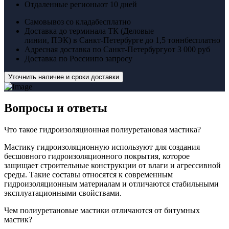
Отдаленные регионы
от 10 дней
Самовывоз со клада
бесплатно
Доставка до терминала ТК (Деловые
линии, ПЭК) в Санкт-Петербурге до 1,5 тонн
бесплатно
Адресная доставка по Санкт-Петербургу
от 3 000 руб
Доставка по России
по запросу
Уточнить наличие и сроки доставки
Вопросы
и ответы
Что такое гидроизоляционная полиуретановая мастика?
Мастику гидроизоляционную используют для создания
бесшовного гидроизоляционного покрытия, которое
защищает строительные конструкции от влаги и агрессивной
среды. Такие составы относятся к современным
гидроизоляционным материалам и отличаются стабильными
эксплуатационными свойствами.
Чем полиуретановые мастики отличаются от битумных
мастик?