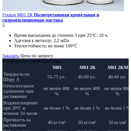
Геккон М01 2К
Полиуретановая кровельная и
гидроизоляционная мастика
5
Время высыхания до степени 3 при 25°С:
10 ч.
Адгезия к металлу:
2,2 мПа
Теплостойкость:
не ниже 100°С
Заказать
Цена по запросу
Технические характеристики
М01
М01 2К
М01 2КМ
Твердость по
55-75 у.е.
40-60 у.е.
40-60 у.е.
Шору А
Относительное
не менее 400
не менее 400
не менее 800
удлинение при
%
%
%
растяжении
Водопоглощение
при 20°С в
не более 1 %
не более 1 %
не более 1 %
течение 24 часов
Прочность на
40 кг/см²
20 кг/см²
50 кг/см²
растяжение