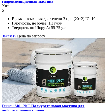
гидроизоляционная мастика
Хит
5
Время высыхания до степени 3 при (20±2) °С:
10 ч.
Плотность, не более:
1,3 г/см³
Твердость по Шору А:
55-75 у.е.
Заказать
Цена по запросу
Геккон М01 2КT
Полиуретановая мастика для
деформационных швов