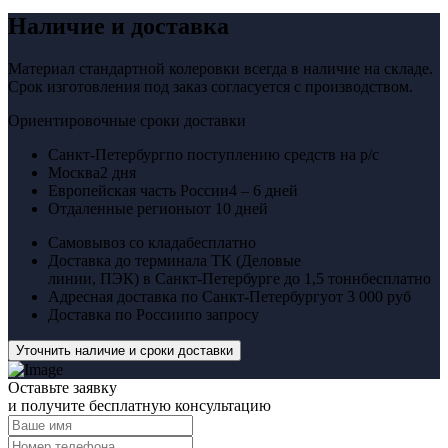
Наличие и доставка
Материал стандартной колеровки всегда в наличие на складе.
Срок изготовления под заказ согласуется с производством.
Ориентировочные сроки доставки
Санкт-Петербург
по поступлению средств на р/с
Москва
2 дня
Европейская часть России
4 – 6 дней
Отдаленные регионы
от 10 дней
Самовывоз со клада
бесплатно
Доставка до терминала ТК (Деловые
линии, ПЭК) в Санкт-Петербурге до 1,5 тонн
бесплатно
Адресная доставка по Санкт-Петербургу
от 3 000 руб
Доставка по России
по запросу
Уточнить наличие и сроки доставки
Оставьте заявку
и получите бесплатную консультацию