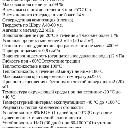
Массовая доля не летучих
99 %
Время высыхания до степени 3 при 25°С
10 ч.
Время полного отверждения
не более 24 ч.
Отвержденная композиция (пленка)
Твердость по Шору А
40-60 у.е.
Адгезия к металлу
2,2 мПа
Водопоглощение при 20°С в течение 24 часов
не более 1 %
Условная прочность
не менее 2 мПа (20 кг/см²)
Относительное удлинение при растяжении
не менее 400 %
Паропроницаемость
0,8 г/м²/ч.
Водонепроницаемость (отрицательное давление воды)
12 мПа
Гибкость при - 60°С
Отсутствие трещин
Теплостойкость
не ниже 100°С
Теплостойкость, в течение 30 минут
не ниже 180°С
Максимальная кратковременная температура
250°С
Прочность сцепления с бетоном по чистой поверхности
2 (20)
мПа
Температура окружающей среды при нанесении
от -20 °С до
+40 °С
Температурный интервал эксплуатации
от -40 °С до +100 °С
Результаты тестов химической стойкости
Устойчивость к 8% КОН (15 дней при 50°С)
Отсутствие
существенных изменений эластичности
Устойчивость к Н>О (30 дней при 60-100°С)
Отсутствие
существенных изменений эластичности