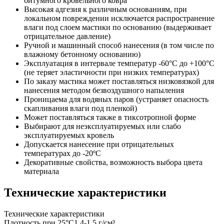
битумного кровельного ковра
Высокая адгезия к различным основаниям, при
локальном повреждении исключается распространение
влаги под слоем мастики по основанию (выдерживает
отрицательное давление)
Ручной и машинный способ нанесения (в том числе по
влажному бетонному основанию)
Эксплуатация в интервале температур -60°С до +100°С
(не теряет эластичности при низких температурах)
По заказу мастика может поставляться низковязкой для
нанесения методом безвоздушного напыления
Проницаема для водяных паров (устраняет опасность
скапливания влаги под пленкой)
Может поставляться также в тиксотропной форме
Выбирают для неэксплуатируемых или слабо
эксплуатируемых кровель
Допускается нанесение при отрицательных
температурах до -20ºС
Декоративные свойства, возможность выбора цвета
материала
Технические характеристики
Технические характеристики
Плотность при 25°С
1,4-1,5 г/см³