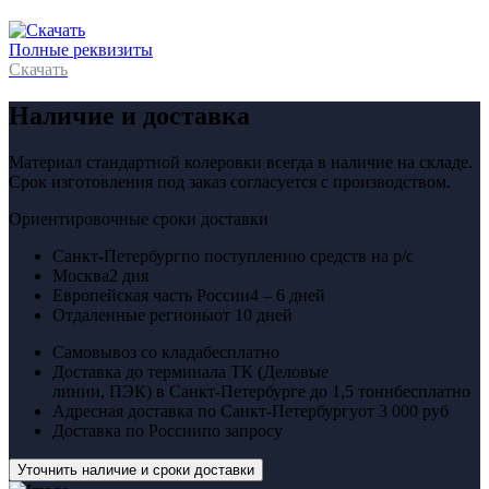
Полные реквизиты
Скачать
Наличие и доставка
Материал стандартной колеровки всегда в наличие на складе.
Срок изготовления под заказ согласуется с производством.
Ориентировочные сроки доставки
Санкт-Петербург
по поступлению средств на р/с
Москва
2 дня
Европейская часть России
4 – 6 дней
Отдаленные регионы
от 10 дней
Самовывоз со клада
бесплатно
Доставка до терминала ТК (Деловые
линии, ПЭК) в Санкт-Петербурге до 1,5 тонн
бесплатно
Адресная доставка по Санкт-Петербургу
от 3 000 руб
Доставка по России
по запросу
Уточнить наличие и сроки доставки