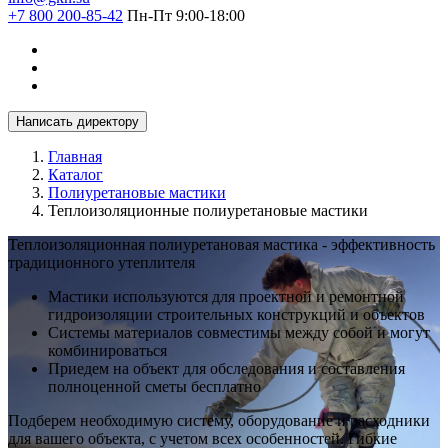
+7 800 200-85-42
Пн-Пт 9:00-18:00
Написать директору
Главная
Каталог
Полиуретановые мастики
Теплоизоляционные полиуретановые мастики
Теплоизоляционная полиуретановая мастика - эффективность
традиционного утеплителя
Мастики используются для проектной и ремонтной
гидроизоляции строительных конструкций и объектов
Системы материалов совместимы между собой и могут
комбинироваться
Приедем на объект для обследования и составления
полноценной сметы бесплатно
Подберем необходимую систему, оборудование и расходники
для вашего объекта, с учетом всех особенностей. Гибкие