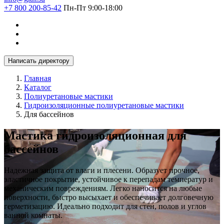
+7 800 200-85-42
Пн-Пт 9:00-18:00
Написать директору
Главная
Каталог
Полиуретановые мастики
Гидроизоляционные полиуретановые мастики
Для бассейнов
Мастика гидроизоляционная для
бассейнов
Надежная защита от влаги и плесени. Образует прочное,
эластичное покрытие, устойчивое к перепадам температур и
механическим повреждениям. Легко наносится на любые
поверхности, быстро высыхает и обеспечивает долговечную
герметизацию. Идеально подходит для стен, полов и углов
ванной комнаты.