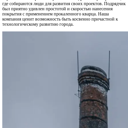
где собираются люди для развития своих проектов. Подрядчик
был приятно удивлен простотой и скоростью нанесения
покрытия с применением прокаленного кварца. Наша
компания ценит возможность быть косвенно причастной к
технологическому развитию города.