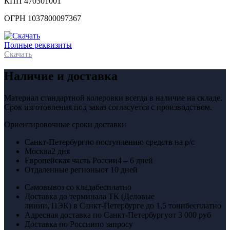
КПП 470301001
ОГРН 1037800097367
Полные реквизиты
Скачать
Наличие и доставка
Материал стандартной колеровки всегда в наличие на складе.
Срок изготовления под заказ согласуется с производством.
Ориентировочные сроки доставки
Санкт-Петербург
по поступлению средств на р/с
Москва
2 дня
Европейская часть России
4 – 6 дней
Отдаленные регионы
от 10 дней
Самовывоз со клада
бесплатно
Доставка до терминала ТК (Деловые
линии, ПЭК) в Санкт-Петербурге до 1,5 тонн
бесплатно
Адресная доставка по Санкт-Петербургу
от 3 000 руб
Доставка по России
по запросу