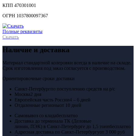
КПП 470301001
ОГРН 1037800097367
Полные реквизиты
Скачать
Наличие и доставка
Материал стандартной колеровки всегда в наличие на складе.
Срок изготовления под заказ согласуется с производством.
Ориентировочные сроки доставки
Санкт-Петербург
по поступлению средств на р/с
Москва
2 дня
Европейская часть России
4 – 6 дней
Отдаленные регионы
от 10 дней
Самовывоз со клада
бесплатно
Доставка до терминала ТК (Деловые
линии, ПЭК) в Санкт-Петербурге до 1,5 тонн
бесплатно
Адресная доставка по Санкт-Петербургу
от 3 000 руб