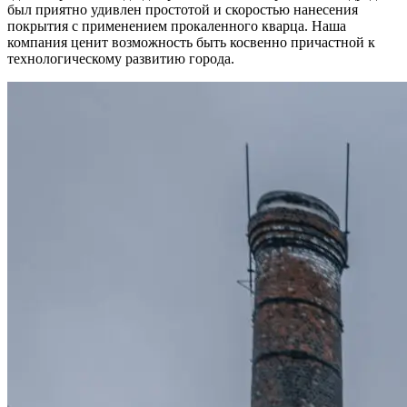
был приятно удивлен простотой и скоростью нанесения
покрытия с применением прокаленного кварца. Наша
компания ценит возможность быть косвенно причастной к
технологическому развитию города.