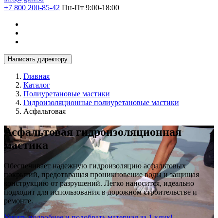
+7 800 200-85-42
Пн-Пт 9:00-18:00
Написать директору
Главная
Каталог
Полиуретановые мастики
Гидроизоляционные полиуретановые мастики
Асфальтовая
Асфальтовая гидроизоляционная
мастика
Обеспечивает надежную гидроизоляцию асфальтовых
покрытий, предотвращая проникновение воды и защищая
конструкцию от разрушений. Легко наносится, идеально
подходит для использования в дорожном строительстве и
ремонте.
Узнать подробнее и подобрать материал за 1 клик!