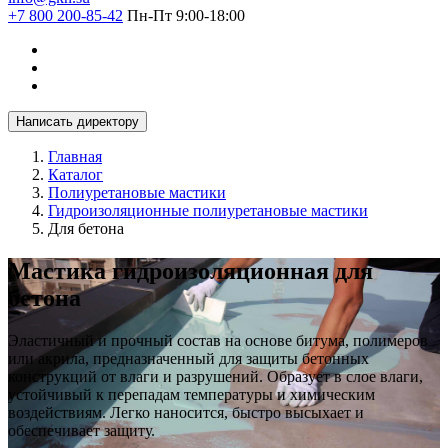
+7 800 200-85-42
Пн-Пт 9:00-18:00
Написать директору
Главная
Каталог
Полиуретановые мастики
Гидроизоляционные полиуретановые мастики
Для бетона
Мастика гидроизоляционная для
бетона
Эластичный и прочный состав на основе битума, полимеров
или акрила, предназначенный для защиты бетонных
конструкций от влаги и разрушений. Образует в слое влаги,
устойчивый к перепадам температуры и химическим
воздействиям. Легко наносится, быстро высыхает и
обеспечивает защиту.