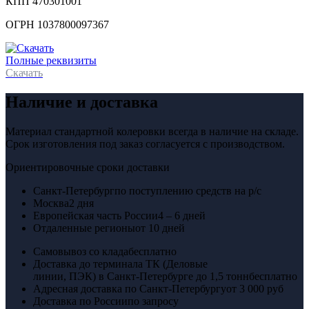
КПП 470301001
ОГРН 1037800097367
Полные реквизиты
Скачать
Наличие и доставка
Материал стандартной колеровки всегда в наличие на складе.
Срок изготовления под заказ согласуется с производством.
Ориентировочные сроки доставки
Санкт-Петербург
по поступлению средств на р/с
Москва
2 дня
Европейская часть России
4 – 6 дней
Отдаленные регионы
от 10 дней
Самовывоз со клада
бесплатно
Доставка до терминала ТК (Деловые
линии, ПЭК) в Санкт-Петербурге до 1,5 тонн
бесплатно
Адресная доставка по Санкт-Петербургу
от 3 000 руб
Доставка по России
по запросу