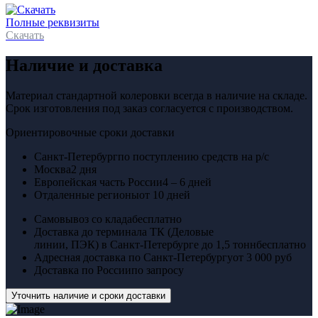
Полные реквизиты
Скачать
Наличие и доставка
Материал стандартной колеровки всегда в наличие на складе.
Срок изготовления под заказ согласуется с производством.
Ориентировочные сроки доставки
Санкт-Петербург
по поступлению средств на р/с
Москва
2 дня
Европейская часть России
4 – 6 дней
Отдаленные регионы
от 10 дней
Самовывоз со клада
бесплатно
Доставка до терминала ТК (Деловые
линии, ПЭК) в Санкт-Петербурге до 1,5 тонн
бесплатно
Адресная доставка по Санкт-Петербургу
от 3 000 руб
Доставка по России
по запросу
Уточнить наличие и сроки доставки