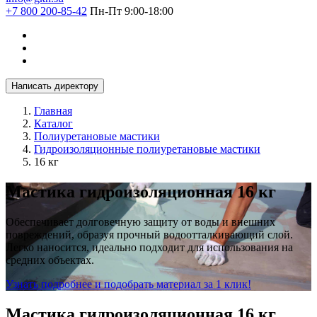
+7 800 200-85-42
Пн-Пт 9:00-18:00
Написать директору
Главная
Каталог
Полиуретановые мастики
Гидроизоляционные полиуретановые мастики
16 кг
Мастика гидроизоляционная 16 кг
Обеспечивает долговечную защиту от воды и внешних
повреждений, образуя прочный водоотталкивающий слой.
Легко наносится, идеально подходит для использования на
средних объектах.
Узнать подробнее и подобрать материал за 1 клик!
Мастика гидроизоляционная 16 кг