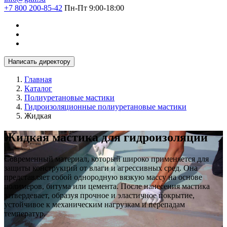
+7 800 200-85-42
Пн-Пт 9:00-18:00
Написать директору
Главная
Каталог
Полиуретановые мастики
Гидроизоляционные полиуретановые мастики
Жидкая
Жидкая мастика для гидроизоляции
Современный материал, который широко применяется для
защиты конструкций от влаги и агрессивных сред. Она
представляет собой однородную вязкую массу на основе
полимеров, битума или цемента. После нанесения мастика
затвердевает, образуя прочное и эластичное покрытие,
устойчивое к механическим нагрузкам и перепадам
температур.