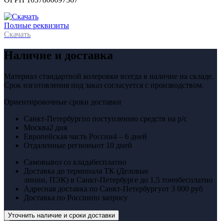
Полные реквизиты
Скачать
Наличие и доставка
Материал стандартной колеровки всегда в наличие на складе.
Срок изготовления под заказ согласуется с производством.
Ориентировочные сроки доставки
Санкт-Петербург
по поступлению средств на р/с
Москва
2 дня
Европейская часть России
4 – 6 дней
Отдаленные регионы
от 10 дней
Самовывоз со клада
бесплатно
Доставка до терминала ТК (Деловые
линии, ПЭК) в Санкт-Петербурге до 1,5 тонн
бесплатно
Адресная доставка по Санкт-Петербургу
от 3 000 руб
Доставка по России
по запросу
Уточнить наличие и сроки доставки