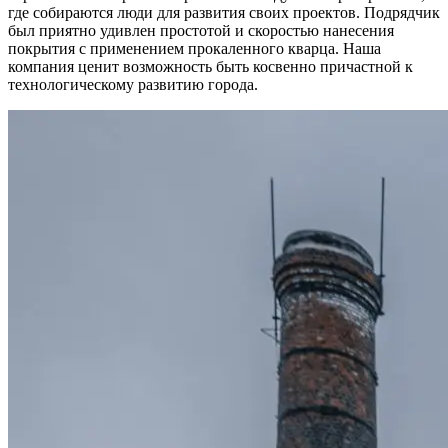
где собираются люди для развития своих проектов. Подрядчик
был приятно удивлен простотой и скоростью нанесения
покрытия с применением прокаленного кварца. Наша
компания ценит возможность быть косвенно причастной к
технологическому развитию города.