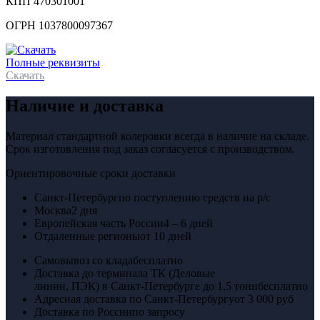
КПП 470301001
ОГРН 1037800097367
Полные реквизиты
Скачать
Наличие и доставка
Материал стандартной колеровки всегда в наличие на складе.
Срок изготовления под заказ согласуется с производством.
Ориентировочные сроки доставки
Санкт-Петербург
по поступлению средств на р/с
Москва
2 дня
Европейская часть России
4 – 6 дней
Отдаленные регионы
от 10 дней
Самовывоз со клада
бесплатно
Доставка до терминала ТК (Деловые
линии, ПЭК) в Санкт-Петербурге до 1,5 тонн
бесплатно
Адресная доставка по Санкт-Петербургу
от 3 000 руб
Доставка по России
по запросу