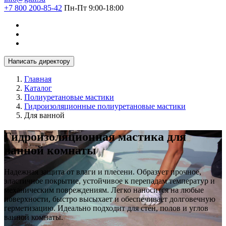
+7 800 200-85-42
Пн-Пт 9:00-18:00
Написать директору
Главная
Каталог
Полиуретановые мастики
Гидроизоляционные полиуретановые мастики
Для ванной
Гидроизоляционная мастика для
ванной комнаты
Надежная защита от влаги и плесени. Образует прочное,
эластичное покрытие, устойчивое к перепадам температур и
механическим повреждениям. Легко наносится на любые
поверхности, быстро высыхает и обеспечивает долговечную
герметизацию. Идеально подходит для стен, полов и углов
ванной комнаты.