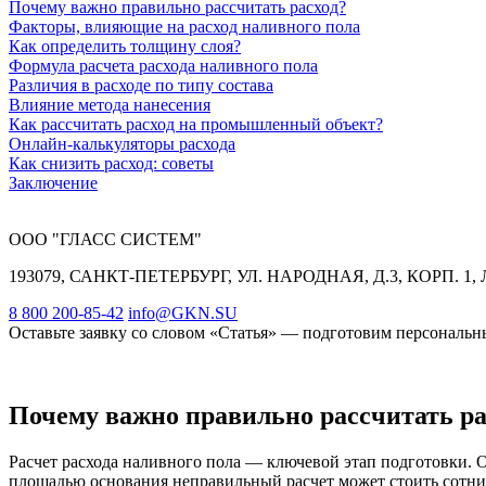
Почему важно правильно рассчитать расход?
Факторы, влияющие на расход наливного пола
Как определить толщину слоя?
Формула расчета расхода наливного пола
Различия в расходе по типу состава
Влияние метода нанесения
Как рассчитать расход на промышленный объект?
Онлайн-калькуляторы расхода
Как снизить расход: советы
Заключение
ООО "ГЛАСС СИСТЕМ"
193079, САНКТ-ПЕТЕРБУРГ, УЛ. НАРОДНАЯ, Д.3, КОРП. 1, 
8 800 200-85-42
info@GKN.SU
Оставьте заявку со словом «Статья» — подготовим персональны
Почему важно правильно рассчитать ра
Расчет расхода наливного пола — ключевой этап подготовки. 
площадью основания неправильный расчет может стоить сотни