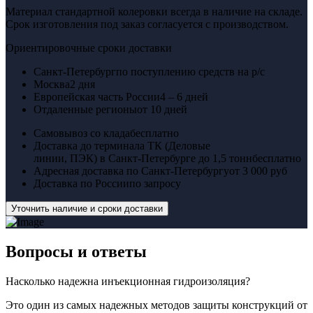
Материал стандартной колеровки всегда в наличие на складе.
Срок изготовления под заказ согласуется с производством.
Ориентировочные сроки доставки
Санкт-Петербург
по поступлению средств на р/с
Москва
2 дня
Европейская часть России
4 – 6 дней
Отдаленные регионы
от 10 дней
Самовывоз со клада
бесплатно
Доставка до терминала ТК (Деловые
линии, ПЭК) в Санкт-Петербурге до 1,5 тонн
бесплатно
Адресная доставка по Санкт-Петербургу
от 3 000 руб
Доставка по России
по запросу
Уточнить наличие и сроки доставки
Вопросы
и ответы
Насколько надежна инъекционная гидроизоляция?
Это один из самых надежных методов защиты конструкций от