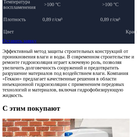
Температура
>100 °C
>100 °C
воспламенения
Плотность
0,89 г/см³
0,89 г/см³
Цвет
Крас
Оставить заявку
Эффективный метод защиты строительных конструкций от
проникновения влаги и воды. В современном строительстве и
ремонте гидроизоляция играет ключевую роль, позволяя
увеличить долговечность сооружений и предотвратить
разрушение материалов под воздействием влаги. Компания
«Геккон» предлагает качественные решения в области
инъекционной гидроизоляции с применением передовых
технологий и материалов, включая гидрофобизирующую
жидкость.
C этим
покупают