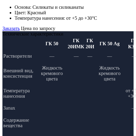
Основа:
Силикаты и силиканаты
Цвет:
Красный
Температура нанесения:
от +5 до +30°С
Заказать
Цена по запросу
Технические характеристики
ГК
ГК
Г
ГК 50
ГК 50 Ag
20ИМК
20И
КЗ-
Растворители
—
—
—
—
Жидкость
Жидкость
Внешний вид,
кремового
кремового
консистенция
цвета
цвета
Температура
от +
нанесения
+30
Запах
Содержание
вещества