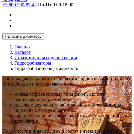
+7 800 200-85-42
Пн-Пт 9:00-18:00
Написать директору
Главная
Каталог
Инъекционная гидроизоляция
Гидрофобизаторы
Гидрофобизирующая жидкость
Составы для устранения нарушений гидроизоляции под ключ:
от подбора до поставки материалов
можем собрать систему “под ключ”, включая
оборудование и расходники
идеально для паркингов, подвалов, тоннелей и иных
подземных коммуникаций
гибкие условия поставки, адаптируем договор под ваши
требования
Подберем тип и необходимый состав инъекции под вашу