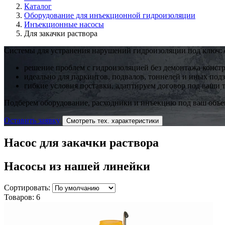
Каталог
Оборудование для инъекционной гидроизоляции
Инъекционные насосы
Для закачки раствора
Системы для устранения нарушений гидроизоляции под ключ: 
решение проблем с гидроизоляцией без демонтажа конст
идеально для паркингов, подвалов, тоннелей и иных по
гибкие условия поставки, адаптируем договор под ваши 
Подберем оборудование, расходники и инъекцию под ваш объек
Оставить заявку
Смотреть тех. характеристики
Насос для закачки раствора
Насосы
из нашей линейки
Сортировать:
Товаров:
6