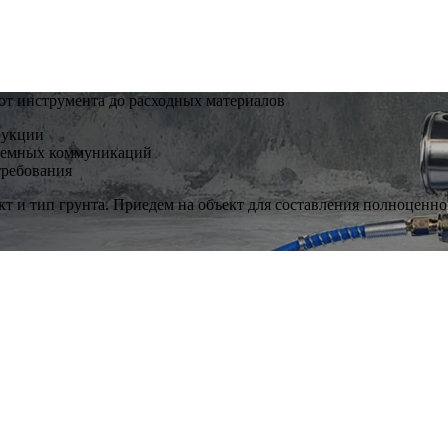
от инструмента до расходных материалов
рукции
дземных коммуникаций
требования
т и тип грунта. Приедем на объект для составления полноценно