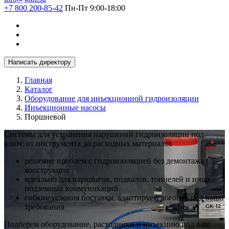
+7 800 200-85-42
Пн-Пт 9:00-18:00
Написать директору
Главная
Каталог
Оборудование для инъекционной гидроизоляции
Инъекционные насосы
Поршневой
Системы для устранения нарушений гидроизоляции под
ключ: от инструмента до расходных материалов
решение проблем с гидроизоляцией без демонтажа
конструкции
идеально для паркингов, подвалов, тоннелей и иных
подземных коммуникаций
гибкие условия поставки, адаптируем договор под ваши
требования
Подберем оборудование, расходники и инъекцию под ваш