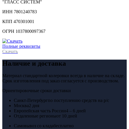
"ГЛАСС СИСТЕМ"
ИНН 7801240783
КПП 470301001
ОГРН 1037800097367
Полные реквизиты
Скачать
Наличие и доставка
Материал стандартной колеровки всегда в наличие на складе.
Срок изготовления под заказ согласуется с производством.
Ориентировочные сроки доставки
Санкт-Петербург
по поступлению средств на р/с
Москва
2 дня
Европейская часть России
4 – 6 дней
Отдаленные регионы
от 10 дней
Самовывоз со клада
бесплатно