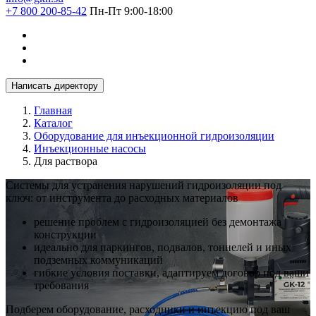
+7 800 200-85-42
Пн-Пт 9:00-18:00
Написать директору
Главная
Каталог
Оборудование для инъекционной гидроизоляции
Инъекционные насосы
Для раствора
Системы для устранения нарушений гидроизоляции под
ключ: от инструмента до расходных материалов
решение проблем с гидроизоляцией без демонтажа
конструкции
идеально для паркингов, подвалов, тоннелей и иных
подземных коммуникаций
гибкие условия поставки, адаптируем договор под ваши
требования
Подберем оборудование, расходники и инъекцию под ваш