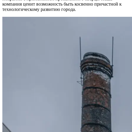
компания ценит возможность быть косвенно причастной к
технологическому развитию города.