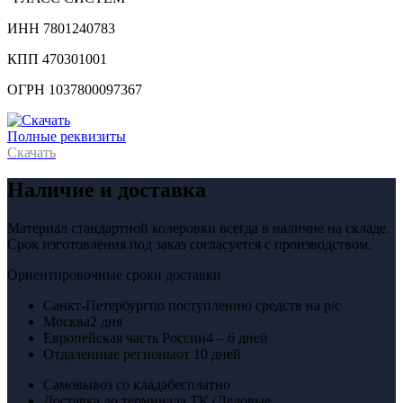
ИНН 7801240783
КПП 470301001
ОГРН 1037800097367
Полные реквизиты
Скачать
Наличие и доставка
Материал стандартной колеровки всегда в наличие на складе.
Срок изготовления под заказ согласуется с производством.
Ориентировочные сроки доставки
Санкт-Петербург
по поступлению средств на р/с
Москва
2 дня
Европейская часть России
4 – 6 дней
Отдаленные регионы
от 10 дней
Самовывоз со клада
бесплатно
Доставка до терминала ТК (Деловые