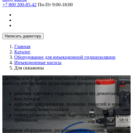
+7 800 200-85-42
Пн-Пт 9:00-18:00
Написать директору
Главная
Каталог
Оборудование для инъекционной гидроизоляции
Инъекционные насосы
Для скважины
Системы для устранения нарушений гидроизоляции под
ключ: от инструмента до расходных материалов
решение проблем с гидроизоляцией без демонтажа
конструкции
идеально для паркингов, подвалов, тоннелей и иных
подземных коммуникаций
гибкие условия поставки, адаптируем договор под ваши
требования
Подберем оборудование, расходники и инъекцию под ваш