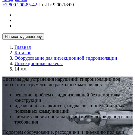
+7 800 200-85-42
Пн-Пт 9:00-18:00
Написать директору
Главная
Каталог
Оборудование для инъекционной гидроизоляции
Инъекционные пакеры
14 мм
Системы для устранения нарушений гидроизоляции под
ключ: от инструмента до расходных материалов
решение проблем с гидроизоляцией без демонтажа
конструкции
идеально для паркингов, подвалов, тоннелей и иных
подземных коммуникаций
гибкие условия поставки, адаптируем договор под ваши
требования
Подберем оборудование, расходники и инъекцию под ваш