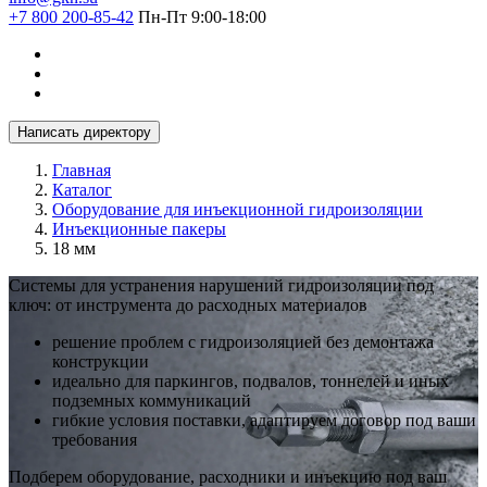
+7 800 200-85-42
Пн-Пт 9:00-18:00
Написать директору
Главная
Каталог
Оборудование для инъекционной гидроизоляции
Инъекционные пакеры
18 мм
Системы для устранения нарушений гидроизоляции под
ключ: от инструмента до расходных материалов
решение проблем с гидроизоляцией без демонтажа
конструкции
идеально для паркингов, подвалов, тоннелей и иных
подземных коммуникаций
гибкие условия поставки, адаптируем договор под ваши
требования
Подберем оборудование, расходники и инъекцию под ваш