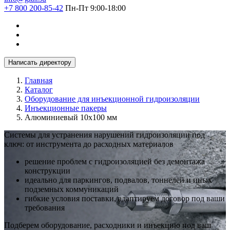
+7 800 200-85-42
Пн-Пт 9:00-18:00
Написать директору
Главная
Каталог
Оборудование для инъекционной гидроизоляции
Инъекционные пакеры
Алюминиевый 10х100 мм
Системы для устранения нарушений гидроизоляции под
ключ: от инструмента до расходных материалов
решение проблем с гидроизоляцией без демонтажа
конструкции
идеально для паркингов, подвалов, тоннелей и иных
подземных коммуникаций
гибкие условия поставки, адаптируем договор под ваши
требования
Подберем оборудование, расходники и инъекцию под ваш