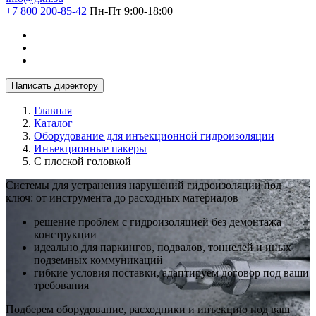
+7 800 200-85-42
Пн-Пт 9:00-18:00
Написать директору
Главная
Каталог
Оборудование для инъекционной гидроизоляции
Инъекционные пакеры
С плоской головкой
Системы для устранения нарушений гидроизоляции под
ключ: от инструмента до расходных материалов
решение проблем с гидроизоляцией без демонтажа
конструкции
идеально для паркингов, подвалов, тоннелей и иных
подземных коммуникаций
гибкие условия поставки, адаптируем договор под ваши
требования
Подберем оборудование, расходники и инъекцию под ваш