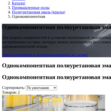
Каталог
Промышленные полы
Полиуретановая эмаль (краска)
Однокомпонентная
Однокомпонентная полиуретановая эм
Для защиты поверхностей в условиях интенсивной эксплуатаци
востребованы составы, которые можно использовать без сложно
однокомпонентной основе.
Узнать подробнее и подобрать материал за 1 клик!
Однокомпонентная полиуретановая эм
Однокомпонентная полиуретановая эм
Сортировать:
Товаров:
2