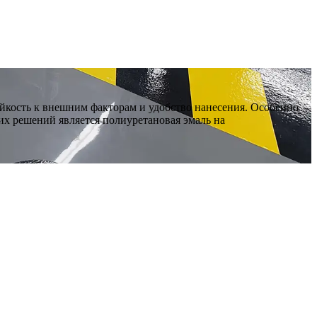
ойкость к внешним факторам и удобство нанесения. Особенно
их решений является полиуретановая эмаль на