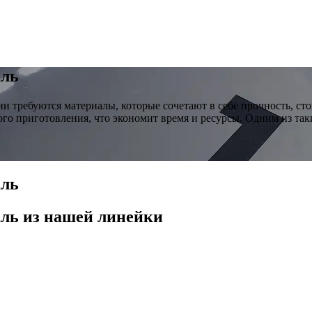
аль
и требуются материалы, которые сочетают в себе прочность, ст
го приготовления, что экономит время и ресурсы. Одним из так
аль
аль
из нашей линейки