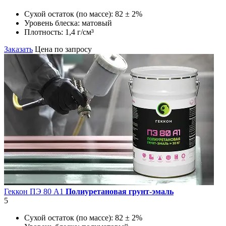
Сухой остаток (по массе):
82 ± 2%
Уровень блеска:
матовый
Плотность:
1,4 г/см³
Заказать
Цена по запросу
Геккон ПЭ 80 А1
Полиуретановая грунт-эмаль
5
Сухой остаток (по массе):
82 ± 2%