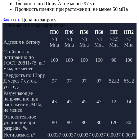
Твердость по Шору А:
не менее 97 у.е.
Прочность пленки при растяжении:
не менее 50 мПа
Заказать
Цена по запросу
Технические характеристики
П30
П40
П50
П60
НП
НП2
≥3
≥3
≥3
≥3
≥2.5
≥3
Адгезия к бетону
Мпа
Мпа
Мпа
Мпа
Мпа
Мпа
Стойкость к
истиранию по
100
100
100
100
90
100
ГОСТ 20811-75, кг/
мкм, не менее
Твердость по Шору
Д через 7 суток,
97
97
97
97
52±2
65±2
усл. ед.
Разрушающее
напряжение при
43
45
45
47
12
14
растяжении, МПа,
не менее
Относительное
удлинение при
80
80
80
80
120
80
разрыве, %
Истираемость*
0,0037
0,0037
0,0037
0,0037
0,0037
0,0037