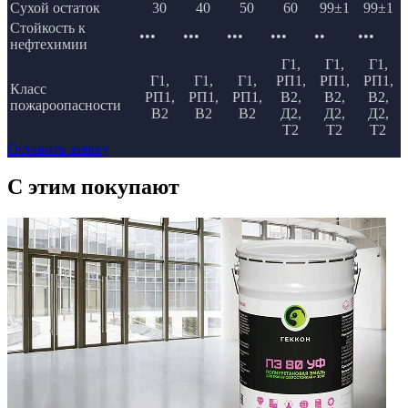
Сухой остаток
30
40
50
60
99±1
99±1
Стойкость к
•••
•••
•••
•••
••
•••
нефтехимии
Г1,
Г1,
Г1,
Г1,
Г1,
Г1,
РП1,
РП1,
РП1,
Класс
РП1,
РП1,
РП1,
В2,
В2,
В2,
пожароопасности
В2
В2
В2
Д2,
Д2,
Д2,
Т2
Т2
Т2
Оставить заявку
C этим
покупают