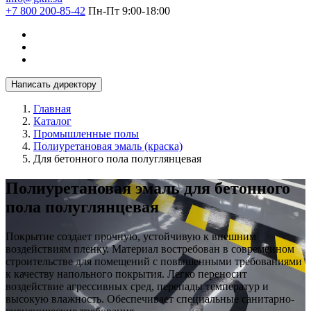
+7 800 200-85-42
Пн-Пт 9:00-18:00
Написать директору
Главная
Каталог
Промышленные полы
Полиуретановая эмаль (краска)
Для бетонного пола полуглянцевая
Полиуретановая эмаль для бетонного
пола полуглянцевая
Покрытие создает прочную, устойчивую к внешним
воздействиям пленку. Материал востребован в современном
строительстве для помещений с повышенными требованиями
к качеству напольного покрытия. Легко переносит
воздействие агрессивных сред, перепады температур и
высокую влажность. Обеспечивает специальные санитарно-