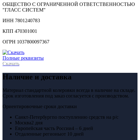
ОБЩЕСТВО С ОГРАНИЧЕННОЙ ОТВЕТСТВЕННОСТЬЮ
"ГЛАСС СИСТЕМ"
ИНН 7801240783
КПП 470301001
ОГРН 1037800097367
Полные реквизиты
Скачать
Наличие и доставка
Материал стандартной колеровки всегда в наличие на складе.
Срок изготовления под заказ согласуется с производством.
Ориентировочные сроки доставки
Санкт-Петербург
по поступлению средств на р/с
Москва
2 дня
Европейская часть России
4 – 6 дней
Отдаленные регионы
от 10 дней