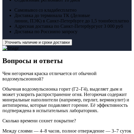
Самовывоз со клада
бесплатно
Доставка до терминала ТК (Деловые
линии, ПЭК) в Санкт-Петербурге до 1,5 тонн
бесплатно
Адресная доставка по Санкт-Петербургу
от 3 000 руб
Доставка по России
по запросу
Уточнить наличие и сроки доставки
Вопросы
и ответы
Чем негорючая краска отличается от обычной
водоэмульсионной?
Обычная водоэмульсионка горит (Г2–Г4), выделяет дым и
может ускорить распространение огня. Негорючая содержит
минеральные наполнители (например, перлит, вермикулит) и
антипирены, которые подавляют горение. Её эффективность
подтверждена в испытательных лабораториях.
Сколько времени сохнет покрытие?
Между слоями — 4–8 часов, полное отверждение — 3–7 суток