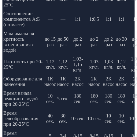
25°C
Соотношение
компонентов А:Б
—
—
1:1
1:0,5
1:1
1:1
1:
(по массе)
Максимальная
кратность
до 15
до 50
до 2
до 2
до 2
до 30
до
вспенивания с
раз
раз
раз
раз
раз
раз
ра
водой
1,03-
1,0
Плотность при 20-
1,12
1,12
1,03
1,03
1,12
1,15
1,
25°C
кг/л.
кг/л.
кг/л.
кг/л.
кг/л.
кг/л.
кг/
Оборудование для
1К
1К
2К
2К
2К
2К
2
нанесения
насос
насос
насос
насос
насос
насос
на
Время начала
10
180
180
180
180
1
реакции с водой
5 сек.
сек.
сек.
сек.
сек.
сек.
се
при 20-25°C
Время
40
30
10
10
гелеобразования
10 сек.
10 сек.
10 с
сек.
сек.
сек.
сек.
при 20-25°C
Время
5
2-4
8-15
8-15
8-15
1
8-