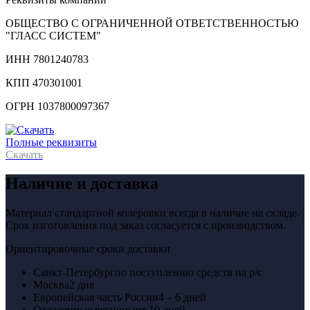
ОБЩЕСТВО С ОГРАНИЧЕННОЙ ОТВЕТСТВЕННОСТЬЮ
"ГЛАСС СИСТЕМ"
ИНН 7801240783
КПП 470301001
ОГРН 1037800097367
Полные реквизиты
Скачать
Наличие и доставка
Материал стандартной колеровки всегда в наличие на складе.
Срок изготовления под заказ согласуется с производством.
Ориентировочные сроки доставки
Санкт-Петербург
по поступлению средств на р/с
Москва
2 дня
Европейская часть России
4 – 6 дней
Отдаленные регионы
от 10 дней