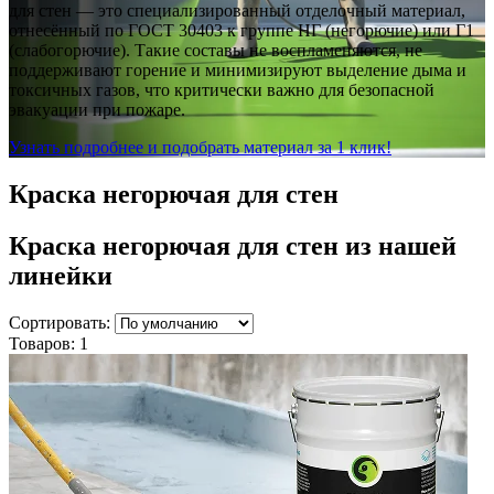
для стен — это специализированный отделочный материал,
отнесённый по ГОСТ 30403 к группе НГ (негорючие) или Г1
(слабогорючие). Такие составы не воспламеняются, не
поддерживают горение и минимизируют выделение дыма и
токсичных газов, что критически важно для безопасной
эвакуации при пожаре.
Узнать подробнее и подобрать материал за 1 клик!
Краска негорючая для стен
Краска негорючая для стен
из нашей
линейки
Сортировать:
Товаров:
1