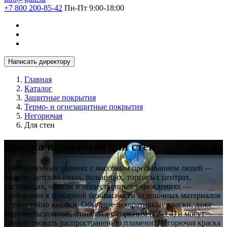
+7 800 200-85-42
Пн-Пт 9:00-18:00
Написать директору
Главная
Каталог
Защитные покрытия
Термо- и огнезащитные покрытия
Негорючая
Для стен
Краска негорючая для стен
В современных зданиях с массовым пребыванием людей —
школах, детских садах, больницах, торговых центрах,
гостиницах, офисах и общественных учреждениях —
требования к пожарной безопасности отделочных материалов
чрезвычайно высоки. Обычные декоративные краски, даже
водоэмульсионные, относятся к горючим (Г2–Г4) и могут
способствовать распространению пламени. Негорючая краска