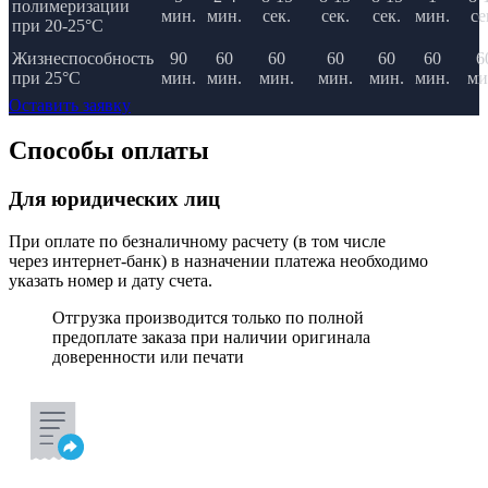
полимеризации
мин.
мин.
сек.
сек.
сек.
мин.
се
при 20-25°C
Жизнеспособность
90
60
60
60
60
60
6
при 25°C
мин.
мин.
мин.
мин.
мин.
мин.
ми
Оставить заявку
Способы оплаты
Для юридических лиц
При оплате по безналичному расчету (в том числе
через интернет-банк) в назначении платежа необходимо
указать номер и дату счета.
Отгрузка производится только по полной
предоплате заказа при наличии оригинала
доверенности или печати