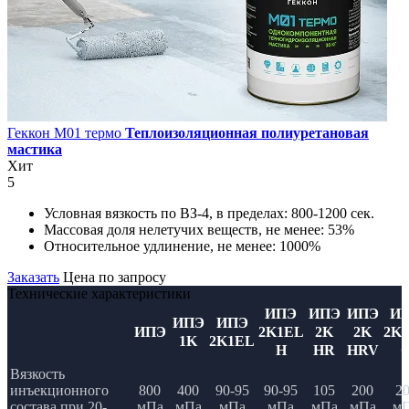
Геккон М01 термо
Теплоизоляционная полиуретановая
мастика
Хит
5
Условная вязкость по ВЗ-4, в пределах:
800-1200 сек.
Массовая доля нелетучих веществ, не менее:
53%
Относительное удлинение, не менее:
1000%
Заказать
Цена по запросу
Технические характеристики
ИПЭ
ИПЭ
ИПЭ
И
ИПЭ
ИПЭ
ИПЭ
2K1EL
2K
2K
2K
1K
2K1EL
H
HR
HRV
Вязкость
инъекционного
800
400
90-95
90-95
105
200
2
состава при 20-
мПа
мПа
мПа
мПа
мПа
мПа
м