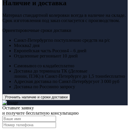
Наличие и доставка
Материал стандартной колеровки всегда в наличие на складе.
Срок изготовления под заказ согласуется с производством.
Ориентировочные сроки доставки
Санкт-Петербург
по поступлению средств на р/с
Москва
2 дня
Европейская часть России
4 – 6 дней
Отдаленные регионы
от 10 дней
Самовывоз со клада
бесплатно
Доставка до терминала ТК (Деловые
линии, ПЭК) в Санкт-Петербурге до 1,5 тонн
бесплатно
Адресная доставка по Санкт-Петербургу
от 3 000 руб
Доставка по России
по запросу
Уточнить наличие и сроки доставки
Оставьте заявку
и получите бесплатную консультацию