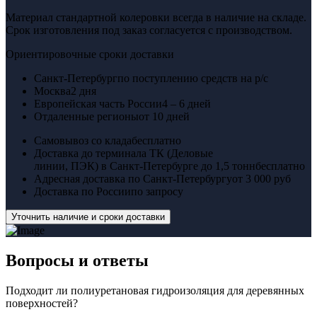
Материал стандартной колеровки всегда в наличие на складе.
Срок изготовления под заказ согласуется с производством.
Ориентировочные сроки доставки
Санкт-Петербург
по поступлению средств на р/с
Москва
2 дня
Европейская часть России
4 – 6 дней
Отдаленные регионы
от 10 дней
Самовывоз со клада
бесплатно
Доставка до терминала ТК (Деловые
линии, ПЭК) в Санкт-Петербурге до 1,5 тонн
бесплатно
Адресная доставка по Санкт-Петербургу
от 3 000 руб
Доставка по России
по запросу
Уточнить наличие и сроки доставки
Вопросы
и ответы
Подходит ли полиуретановая гидроизоляция для деревянных
поверхностей?