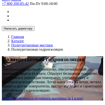
+7 800 200-85-42
Пн-Пт 9:00-18:00
Написать директору
Главная
Каталог
Полиуретановые мастики
Полиуретановая гидроизоляция
Полиуретановая гидроизоляция
Эластичный и прочный материал, обеспечивающий
надежную защиту от влаги. Образует бесшовное покрытие,
устойчивое к перепадам температур, ультрафиолету и
химическим воздействиям. Легко наносится на бетон, металл,
дерево и другие поверхности, быстро высыхает и гарантирует
долговечную гидроизоляцию.
Узнать подробнее и подобрать материал за 1 клик!