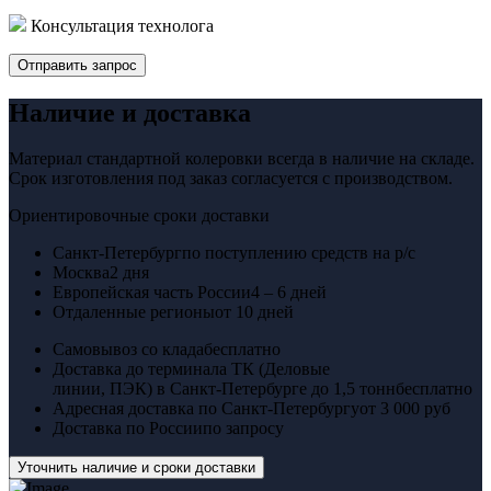
Консультация технолога
Отправить запрос
Наличие и доставка
Материал стандартной колеровки всегда в наличие на складе.
Срок изготовления под заказ согласуется с производством.
Ориентировочные сроки доставки
Санкт-Петербург
по поступлению средств на р/с
Москва
2 дня
Европейская часть России
4 – 6 дней
Отдаленные регионы
от 10 дней
Самовывоз со клада
бесплатно
Доставка до терминала ТК (Деловые
линии, ПЭК) в Санкт-Петербурге до 1,5 тонн
бесплатно
Адресная доставка по Санкт-Петербургу
от 3 000 руб
Доставка по России
по запросу
Уточнить наличие и сроки доставки