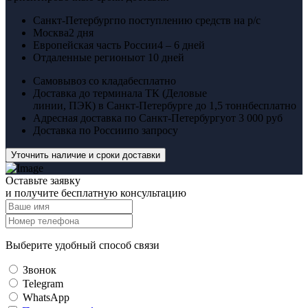
Санкт-Петербург
по поступлению средств на р/с
Москва
2 дня
Европейская часть России
4 – 6 дней
Отдаленные регионы
от 10 дней
Самовывоз со клада
бесплатно
Доставка до терминала ТК (Деловые
линии, ПЭК) в Санкт-Петербурге до 1,5 тонн
бесплатно
Адресная доставка по Санкт-Петербургу
от 3 000 руб
Доставка по России
по запросу
Уточнить наличие и сроки доставки
Оставьте заявку
и получите бесплатную консультацию
Выберите удобный способ связи
Звонок
Telegram
WhatsApp