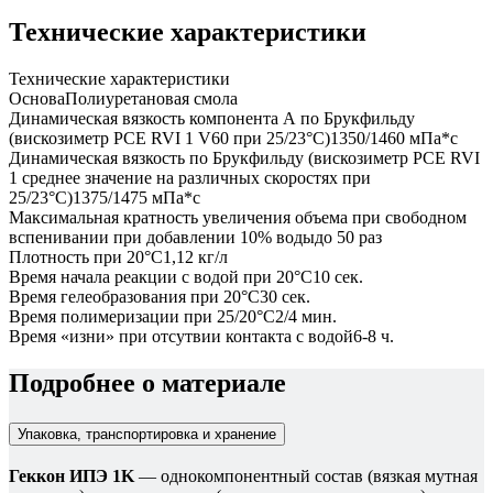
Технические характеристики
Технические характеристики
Основа
Полиуретановая смола
Динамическая вязкость компонента А по Брукфильду
(вискозиметр PCE RVI 1 V60 при 25/23°C)
1350/1460 мПа*с
Динамическая вязкость по Брукфильду (вискозиметр PCE RVI
1 среднее значение на различных скоростях при
25/23°C)
1375/1475 мПа*с
Максимальная кратность увеличения объема при свободном
вспенивании при добавлении 10% воды
до 50 раз
Плотность при 20°C
1,12 кг/л
Время начала реакции с водой при 20°С
10 сек.
Время гелеобразования при 20°С
30 сек.
Время полимеризации при 25/20°С
2/4 мин.
Время «изни» при отсутвии контакта с водой
6-8 ч.
Подробнее о материале
Упаковка, транспортировка и хранение
Геккон ИПЭ 1K
— однокомпонентный состав (вязкая мутная