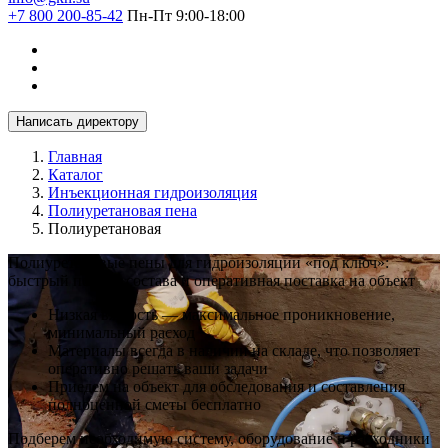
+7 800 200-85-42
Пн-Пт 9:00-18:00
Написать директору
Главная
Каталог
Инъекционная гидроизоляция
Полиуретановая пена
Полиуретановая
Полиуретановые пены для гидроизоляции «под ключ»:
быстрый подбор состава и оперативная поставка на объект
Низкая вязкость — максимальное проникновение,
минимальный расход
Материалы всегда в наличии на складе, что позволяет
оперативно решать ваши задачи
Приедем на объект для обследования и составления
полноценной сметы бесплатно
Подберем необходимую систему, оборудование и расходники