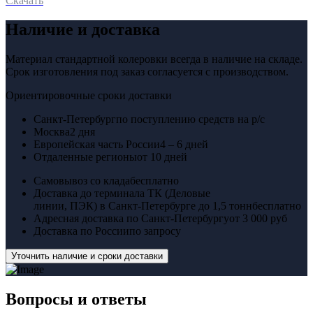
Скачать
Наличие и доставка
Материал стандартной колеровки всегда в наличие на складе.
Срок изготовления под заказ согласуется с производством.
Ориентировочные сроки доставки
Санкт-Петербург
по поступлению средств на р/с
Москва
2 дня
Европейская часть России
4 – 6 дней
Отдаленные регионы
от 10 дней
Самовывоз со клада
бесплатно
Доставка до терминала ТК (Деловые
линии, ПЭК) в Санкт-Петербурге до 1,5 тонн
бесплатно
Адресная доставка по Санкт-Петербургу
от 3 000 руб
Доставка по России
по запросу
Уточнить наличие и сроки доставки
Вопросы
и ответы