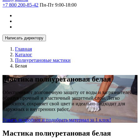
+7 800 200-85-42
Пн-Пт 9:00-18:00
Написать директору
Главная
Каталог
Полиуретановые мастики
Белая
Мастика полиуретановая белая
Обеспечивает долговечную защиту от воды и загрязнителей,
образуя прочный и эластичный защитный слой. Легко
наносится, сохраняет свой цвет и идеально подходит для
наружных и внутренних работ.
Узнать подробнее и подобрать материал за 1 клик!
Мастика полиуретановая белая