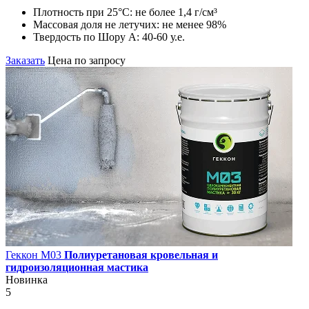
Плотность при 25°С:
не более 1,4 г/см³
Массовая доля не летучих:
не менее 98%
Твердость по Шору А:
40-60 у.е.
Заказать
Цена по запросу
Геккон М03
Полиуретановая кровельная и
гидроизоляционная мастика
Новинка
5