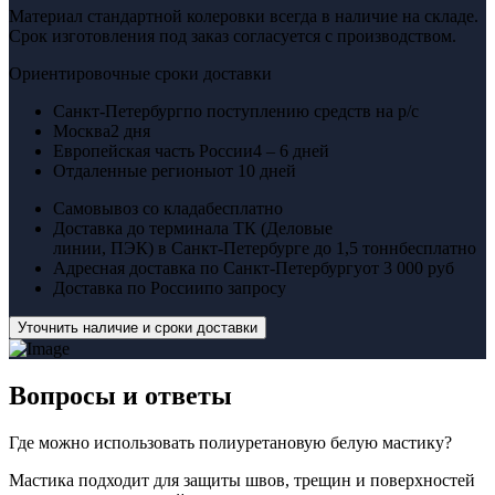
Материал стандартной колеровки всегда в наличие на складе.
Срок изготовления под заказ согласуется с производством.
Ориентировочные сроки доставки
Санкт-Петербург
по поступлению средств на р/с
Москва
2 дня
Европейская часть России
4 – 6 дней
Отдаленные регионы
от 10 дней
Самовывоз со клада
бесплатно
Доставка до терминала ТК (Деловые
линии, ПЭК) в Санкт-Петербурге до 1,5 тонн
бесплатно
Адресная доставка по Санкт-Петербургу
от 3 000 руб
Доставка по России
по запросу
Уточнить наличие и сроки доставки
Вопросы
и ответы
Где можно использовать полиуретановую белую мастику?
Мастика подходит для защиты швов, трещин и поверхностей