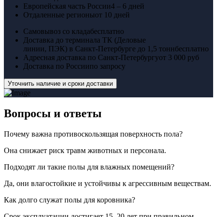
Европейская часть России
4 – 6 дней
Отдаленные регионы
от 10 дней
Самовывоз со клада
бесплатно
Доставка до терминала ТК (Деловые
линии, ПЭК) в Санкт-Петербурге до 1,5 тонн
бесплатно
Адресная доставка по Санкт-Петербургу
от 3 000 руб
Доставка по России
по запросу
Уточнить наличие и сроки доставки
Вопросы
и ответы
Почему важна противоскользящая поверхность пола?
Она снижает риск травм животных и персонала.
Подходят ли такие полы для влажных помещений?
Да, они влагостойкие и устойчивы к агрессивным веществам.
Как долго служат полы для коровника?
Срок эксплуатации достигает 15–20 лет при правильном