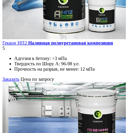
Геккон НП2
Наливная полиуретановая композиция
5
Адгезия к бетону:
>3 мПа
Твердость по Шору А:
96-98 у.е.
Прочность на разрыв, не менее:
12 мПа
Заказать
Цена по запросу