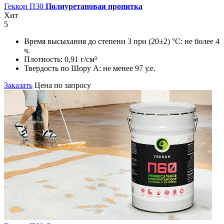
Геккон П30
Полиуретановая пропитка
Хит
5
Время высыхания до степени 3 при (20±2) °С:
не более 4
ч.
Плотность:
0,91 г/см³
Твердость по Шору А:
не менее 97 у.е.
Заказать
Цена по запросу