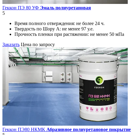
Геккон ПЭ 80 УФ
Эмаль полиуретановая
5
Время полного отверждения:
не более 24 ч.
Твердость по Шору А:
не менее 97 у.е.
Прочность пленки при растяжении:
не менее 50 мПа
Заказать
Цена по запросу
Геккон ПЭ80 НКМК
Абразивное полиуретановое покрытие
5