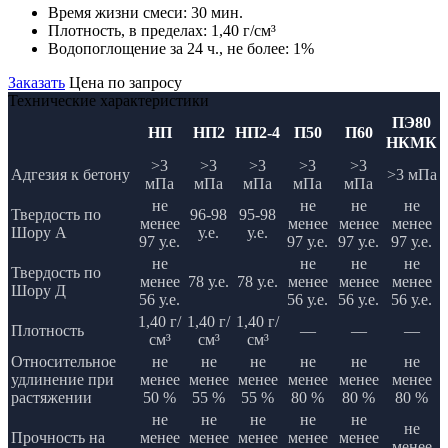
Время жизни смеси:
30 мин.
Плотность, в пределах:
1,40 г/см³
Водопоглощение за 24 ч., не более:
1%
Заказать
Цена по запросу
Технические характеристики
ПЭ80
НП
НП2
НП2-4
П50
П60
НКМК
>3
>3
>3
>3
>3
Адгезия к бетону
>3 мПа
мПа
мПа
мПа
мПа
мПа
не
не
не
не
Твердость по
96-98
95-98
менее
менее
менее
менее
Шору А
у.е.
у.е.
97 у.е.
97 у.е.
97 у.е.
97 у.е.
не
не
не
не
Твердость по
менее
78 у.е.
78 у.е.
менее
менее
менее
Шору Д
56 у.е.
56 у.е.
56 у.е.
56 у.е.
1,40 г/
1,40 г/
1,40 г/
Плотность
—
—
—
см³
см³
см³
Относительное
не
не
не
не
не
не
удлинение при
менее
менее
менее
менее
менее
менее
растяжении
50 %
55 %
55 %
80 %
80 %
80 %
не
не
не
не
не
не
Прочность на
менее
менее
менее
менее
менее
менее