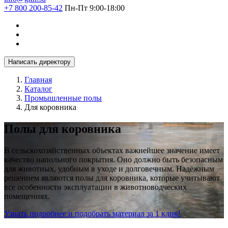
+7 800 200-85-42
Пн-Пт 9:00-18:00
Написать директору
Главная
Каталог
Промышленные полы
Для коровника
Полы для коровника
В сельскохозяйственных объектах важнейшее значение имеет
качество напольного покрытия. Оно должно быть безопасным
для животных, удобным в уходе и долговечным. Надёжным
решением являются полы для коровника, которые учитывают
все особенности эксплуатации в животноводческих
помещениях.
Узнать подробнее и подобрать материал за 1 клик!