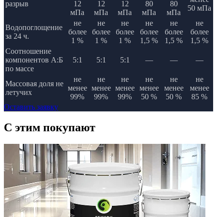
разрыв
12
12
12
80
80
50 мПа
мПа
мПа
мПа
мПа
мПа
не
не
не
не
не
не
Водопоглощение
более
более
более
более
более
более
за 24 ч.
1 %
1 %
1 %
1,5 %
1,5 %
1,5 %
Соотношение
компонентов А:Б
5:1
5:1
5:1
—
—
—
по массе
не
не
не
не
не
не
Массовая доля не
менее
менее
менее
менее
менее
менее
летучих
99%
99%
99%
50 %
50 %
85 %
Оставить заявку
C этим
покупают