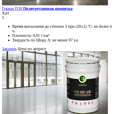
Геккон П30
Полиуретановая пропитка
Хит
5
Время высыхания до степени 3 при (20±2) °С:
не более 4
ч.
Плотность:
0,91 г/см³
Твердость по Шору А:
не менее 97 у.е.
Заказать
Цена по запросу