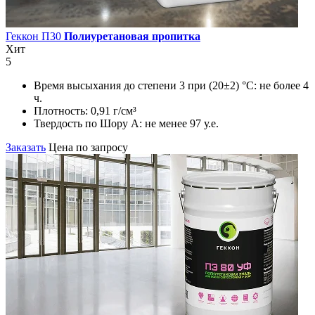
Геккон П30
Полиуретановая пропитка
Хит
5
Время высыхания до степени 3 при (20±2) °С:
не более 4
ч.
Плотность:
0,91 г/см³
Твердость по Шору А:
не менее 97 у.е.
Заказать
Цена по запросу