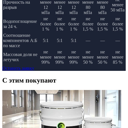
Прочность на
менее
менее
менее
менее
менее
менее
разрыв
12
12
12
80
80
50 мПа
мПа
мПа
мПа
мПа
мПа
не
не
не
не
не
не
Водопоглощение
более
более
более
более
более
более
за 24 ч.
1 %
1 %
1 %
1,5 %
1,5 %
1,5 %
Соотношение
компонентов А:Б
5:1
5:1
5:1
—
—
—
по массе
не
не
не
не
не
не
Массовая доля не
менее
менее
менее
менее
менее
менее
летучих
99%
99%
99%
50 %
50 %
85 %
Оставить заявку
C этим
покупают