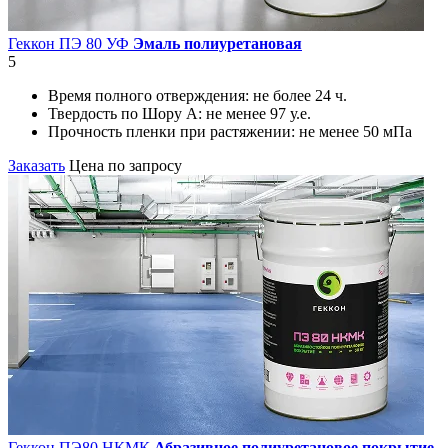
Геккон ПЭ 80 УФ
Эмаль полиуретановая
5
Время полного отверждения:
не более 24 ч.
Твердость по Шору А:
не менее 97 у.е.
Прочность пленки при растяжении:
не менее 50 мПа
Заказать
Цена по запросу
Геккон ПЭ80 НКМК
Абразивное полиуретановое покрытие