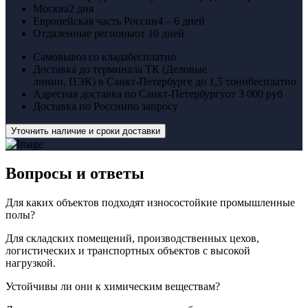
Москва
2 дня
Европейская часть России
4 – 6 дней
Отдаленные регионы
от 10 дней
Самовывоз со клада
бесплатно
Доставка до терминала ТК (Деловые
линии, ПЭК) в Санкт-Петербурге до 1,5 тонн
бесплатно
Адресная доставка по Санкт-Петербургу
от 3 000 руб
Доставка по России
по запросу
Уточнить наличие и сроки доставки
Вопросы
и ответы
Для каких объектов подходят износостойкие промышленные
полы?
Для складских помещений, производственных цехов,
логистических и транспортных объектов с высокой
нагрузкой.
Устойчивы ли они к химическим веществам?