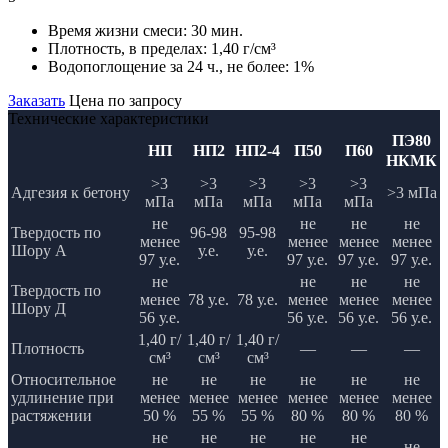
Время жизни смеси:
30 мин.
Плотность, в пределах:
1,40 г/см³
Водопоглощение за 24 ч., не более:
1%
Заказать
Цена по запросу
Технические характеристики
ПЭ80
НП
НП2
НП2-4
П50
П60
НКМК
>3
>3
>3
>3
>3
Адгезия к бетону
>3 мПа
мПа
мПа
мПа
мПа
мПа
не
не
не
не
Твердость по
96-98
95-98
менее
менее
менее
менее
Шору А
у.е.
у.е.
97 у.е.
97 у.е.
97 у.е.
97 у.е.
не
не
не
не
Твердость по
менее
78 у.е.
78 у.е.
менее
менее
менее
Шору Д
56 у.е.
56 у.е.
56 у.е.
56 у.е.
1,40 г/
1,40 г/
1,40 г/
Плотность
—
—
—
см³
см³
см³
Относительное
не
не
не
не
не
не
удлинение при
менее
менее
менее
менее
менее
менее
растяжении
50 %
55 %
55 %
80 %
80 %
80 %
не
не
не
не
не
не