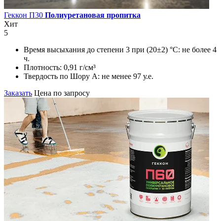
Геккон П30
Полиуретановая пропитка
Хит
5
Время высыхания до степени 3 при (20±2) °С:
не более 4
ч.
Плотность:
0,91 г/см³
Твердость по Шору А:
не менее 97 у.е.
Заказать
Цена по запросу