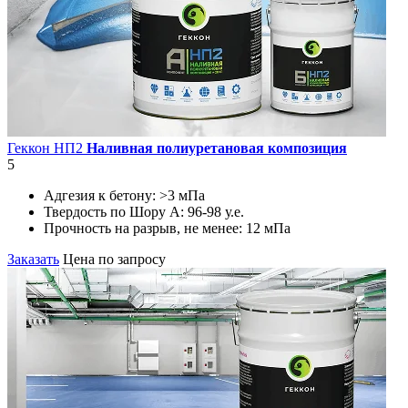
Геккон НП2
Наливная полиуретановая композиция
5
Адгезия к бетону:
>3 мПа
Твердость по Шору А:
96-98 у.е.
Прочность на разрыв, не менее:
12 мПа
Заказать
Цена по запросу