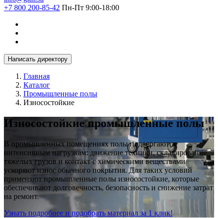
+7 800 200-85-42
Пн-Пт 9:00-18:00
Написать директору
Главная
Каталог
Промышленные полы
Износостойкие
Износостойкие промышленные полы
В промышленных помещениях полы подвергаются
интенсивным нагрузкам: движение техники, складирование
тяжелых грузов и контакт с химическими веществами
ускоряют износ обычного покрытия. Для таких условий
применяют промышленные полы износостойкие, которые
обеспечивают долговечность, безопасность и снижение затрат
на ремонт.
Узнать подробнее и подобрать материал за 1 клик!