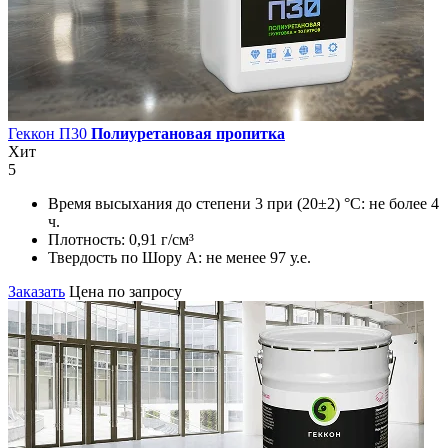
Геккон П30
Полиуретановая пропитка
Хит
5
Время высыхания до степени 3 при (20±2) °С:
не более 4
ч.
Плотность:
0,91 г/см³
Твердость по Шору А:
не менее 97 у.е.
Заказать
Цена по запросу