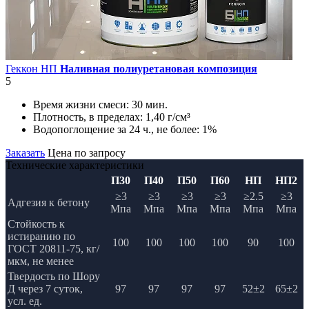
Геккон НП
Наливная полиуретановая композиция
5
Время жизни смеси:
30 мин.
Плотность, в пределах:
1,40 г/см³
Водопоглощение за 24 ч., не более:
1%
Заказать
Цена по запросу
Технические характеристики
П30
П40
П50
П60
НП
НП2
≥3
≥3
≥3
≥3
≥2.5
≥3
Адгезия к бетону
Мпа
Мпа
Мпа
Мпа
Мпа
Мпа
Стойкость к
истиранию по
100
100
100
100
90
100
ГОСТ 20811-75, кг/
мкм, не менее
Твердость по Шору
Д через 7 суток,
97
97
97
97
52±2
65±2
усл. ед.