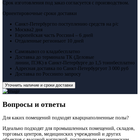
Срок изготовления под заказ согласуется с производством.
Ориентировочные сроки доставки
Санкт-Петербург
по поступлению средств на р/с
Москва
2 дня
Европейская часть России
4 – 6 дней
Отдаленные регионы
от 10 дней
Самовывоз со клада
бесплатно
Доставка до терминала ТК (Деловые
линии, ПЭК) в Санкт-Петербурге до 1,5 тонн
бесплатно
Адресная доставка по Санкт-Петербургу
от 3 000 руб
Доставка по России
по запросу
Уточнить наличие и сроки доставки
Вопросы
и ответы
Для каких помещений подходят кварцнаполненные полы?
Идеально подходят для промышленных помещений, складов,
торговых центров, медицинских учреждений и других
объектов с высокой нагрузкой, постоянным механическим