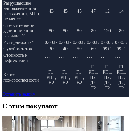
Разрушающее
напряжение при
43
45
45
47
12
14
растяжении, МПа,
не менее
Относительное
удлинение при
80
80
80
80
120
80
разрыве, %
Истираемость*
0,0037
0,0037
0,0037
0,0037
0,0037
0,0037
Сухой остаток
30
40
50
60
99±1
99±1
Стойкость к
•••
•••
•••
•••
••
•••
нефтехимии
Г1,
Г1,
Г1,
Г1,
Г1,
Г1,
РП1,
РП1,
РП1,
Класс
РП1,
РП1,
РП1,
В2,
В2,
В2,
пожароопасности
В2
В2
В2
Д2,
Д2,
Д2,
Т2
Т2
Т2
Оставить заявку
C этим
покупают