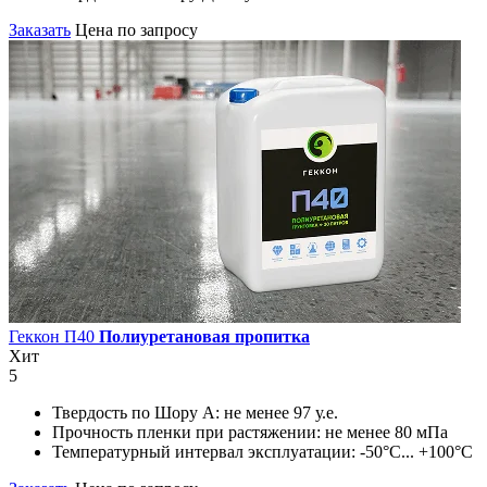
Заказать
Цена по запросу
Геккон П40
Полиуретановая пропитка
Хит
5
Твердость по Шору А:
не менее 97 у.е.
Прочность пленки при растяжении:
не менее 80 мПа
Температурный интервал эксплуатации:
-50°С... +100°С