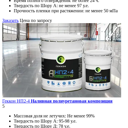
Время полного отверждения:
не более 24 ч.
Твердость по Шору А:
не менее 97 у.е.
Прочность пленки при растяжении:
не менее 50 мПа
Заказать
Цена по запросу
Геккон НП2-4
Наливная полиуретановая композиция
5
Массовая доля не летучих:
Не менее 99%
Твердость по Шору А:
95-98 у.е.
Твердость по Шору Д:
78 у.е.