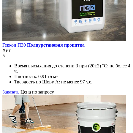
Геккон П30
Полиуретановая пропитка
Хит
5
Время высыхания до степени 3 при (20±2) °С:
не более 4
ч.
Плотность:
0,91 г/см³
Твердость по Шору А:
не менее 97 у.е.
Заказать
Цена по запросу