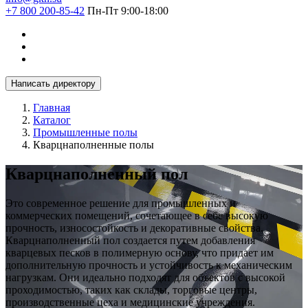
+7 800 200-85-42
Пн-Пт 9:00-18:00
Написать директору
Главная
Каталог
Промышленные полы
Кварцнаполненные полы
Кварцнаполненный пол
Это современное решение для промышленных и
коммерческих помещений, сочетающее в себе высокую
прочность, износостойкость и декоративные свойства.
Кварцнаполненный пол создается путем добавления
кварцевых песков в полимерную основу, что придает им
дополнительную прочность и устойчивость к механическим
нагрузкам. Они идеально подходят для объектов с высокой
проходимостью, таких как склады, торговые центры,
производственные цеха и медицинские учреждения.