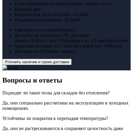
Санкт-Петербург
по поступлению средств на р/с
Москва
2 дня
Европейская часть России
4 – 6 дней
Отдаленные регионы
от 10 дней
Самовывоз со клада
бесплатно
Доставка до терминала ТК (Деловые
линии, ПЭК) в Санкт-Петербурге до 1,5 тонн
бесплатно
Адресная доставка по Санкт-Петербургу
от 3 000 руб
Доставка по России
по запросу
Уточнить наличие и сроки доставки
Вопросы
и ответы
Подходят ли такие полы для складов без отопления?
Да, они специально рассчитаны на эксплуатацию в холодных
помещениях.
Устойчивы ли покрытия к перепадам температуры?
Да, они не растрескиваются и сохраняют целостность даже