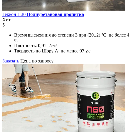
Геккон П30
Полиуретановая пропитка
Хит
5
Время высыхания до степени 3 при (20±2) °С:
не более 4
ч.
Плотность:
0,91 г/см³
Твердость по Шору А:
не менее 97 у.е.
Заказать
Цена по запросу