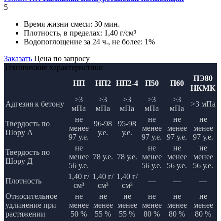
5
Время жизни смеси:
30 мин.
Плотность, в пределах:
1,40 г/см³
Водопоглощение за 24 ч., не более:
1%
Заказать
Цена по запросу
Технические характеристики
ПЭ80
НП
НП2
НП2-4
П50
П60
НКМК
>3
>3
>3
>3
>3
Адгезия к бетону
>3 мПа
мПа
мПа
мПа
мПа
мПа
не
не
не
не
Твердость по
96-98
95-98
менее
менее
менее
менее
Шору А
у.е.
у.е.
97 у.е.
97 у.е.
97 у.е.
97 у.е.
не
не
не
не
Твердость по
менее
78 у.е.
78 у.е.
менее
менее
менее
Шору Д
56 у.е.
56 у.е.
56 у.е.
56 у.е.
1,40 г/
1,40 г/
1,40 г/
Плотность
—
—
—
см³
см³
см³
Относительное
не
не
не
не
не
не
удлинение при
менее
менее
менее
менее
менее
менее
растяжении
50 %
55 %
55 %
80 %
80 %
80 %