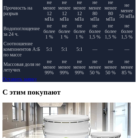
не
не
не
не
не
не
Прочность на
менее
менее
менее
менее
менее
менее
разрыв
12
12
12
80
80
50 мПа
мПа
мПа
мПа
мПа
мПа
не
не
не
не
не
не
Водопоглощение
более
более
более
более
более
более
за 24 ч.
1 %
1 %
1 %
1,5 %
1,5 %
1,5 %
Соотношение
компонентов А:Б
5:1
5:1
5:1
—
—
—
по массе
не
не
не
не
не
не
Массовая доля не
менее
менее
менее
менее
менее
менее
летучих
99%
99%
99%
50 %
50 %
85 %
Оставить заявку
C этим
покупают