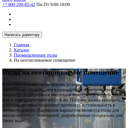
+7 800 200-85-42
Пн-Пт 9:00-18:00
Написать директору
Главная
Каталог
Промышленные полы
На неотапливаемое помещение
Полы на неотапливаемое помещение
В неотапливаемых помещениях условия эксплуатации пола
значительно сложнее, чем в стандартных пространствах. Здесь
покрытия подвергаются перепадам температур, воздействию
влаги и механическим нагрузкам. Поэтому важно выбирать
решения, которые сохраняют прочность и стабильность в
любых условиях. Надёжным вариантом являются полы для
неотапливаемых помещений, разработанные специально для
таких задач.