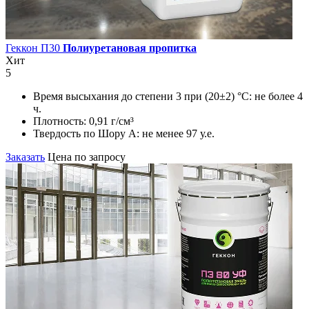
Геккон П30
Полиуретановая пропитка
Хит
5
Время высыхания до степени 3 при (20±2) °С:
не более 4
ч.
Плотность:
0,91 г/см³
Твердость по Шору А:
не менее 97 у.е.
Заказать
Цена по запросу