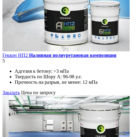
Геккон НП2
Наливная полиуретановая композиция
5
Адгезия к бетону:
>3 мПа
Твердость по Шору А:
96-98 у.е.
Прочность на разрыв, не менее:
12 мПа
Заказать
Цена по запросу