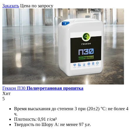
Заказать
Цена по запросу
Геккон П30
Полиуретановая пропитка
Хит
5
Время высыхания до степени 3 при (20±2) °С:
не более 4
ч.
Плотность:
0,91 г/см³
Твердость по Шору А:
не менее 97 у.е.