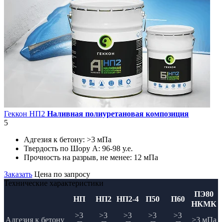
Геккон НП2
Наливная полиуретановая композиция
5
Адгезия к бетону:
>3 мПа
Твердость по Шору А:
96-98 у.е.
Прочность на разрыв, не менее:
12 мПа
Заказать
Цена по запросу
Технические характеристики
ПЭ80
НП
НП2
НП2-4
П50
П60
НКМК
>3
>3
>3
>3
>3
Адгезия к бетону
>3 мПа