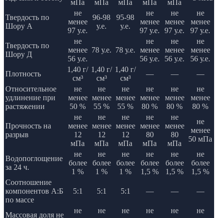
мПа
мПа
мПа
мПа
мПа
не
не
не
не
Твердость по
96-98
95-98
менее
менее
менее
менее
Шору А
у.е.
у.е.
97 у.е.
97 у.е.
97 у.е.
97 у.е.
не
не
не
не
Твердость по
менее
78 у.е.
78 у.е.
менее
менее
менее
Шору Д
56 у.е.
56 у.е.
56 у.е.
56 у.е.
1,40 г/
1,40 г/
1,40 г/
Плотность
—
—
—
см³
см³
см³
Относительное
не
не
не
не
не
не
удлинение при
менее
менее
менее
менее
менее
менее
растяжении
50 %
55 %
55 %
80 %
80 %
80 %
не
не
не
не
не
не
Прочность на
менее
менее
менее
менее
менее
менее
разрыв
12
12
12
80
80
50 мПа
мПа
мПа
мПа
мПа
мПа
не
не
не
не
не
не
Водопоглощение
более
более
более
более
более
более
за 24 ч.
1 %
1 %
1 %
1,5 %
1,5 %
1,5 %
Соотношение
компонентов А:Б
5:1
5:1
5:1
—
—
—
по массе
не
не
не
не
не
не
Массовая доля не