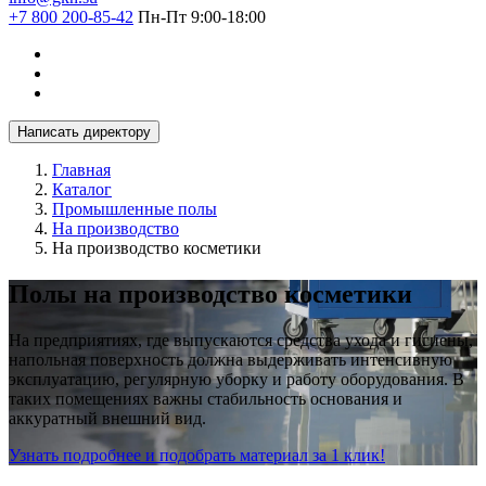
+7 800 200-85-42
Пн-Пт 9:00-18:00
Написать директору
Главная
Каталог
Промышленные полы
На производство
На производство косметики
Полы на производство косметики
На предприятиях, где выпускаются средства ухода и гигиены,
напольная поверхность должна выдерживать интенсивную
эксплуатацию, регулярную уборку и работу оборудования. В
таких помещениях важны стабильность основания и
аккуратный внешний вид.
Узнать подробнее и подобрать материал за 1 клик!