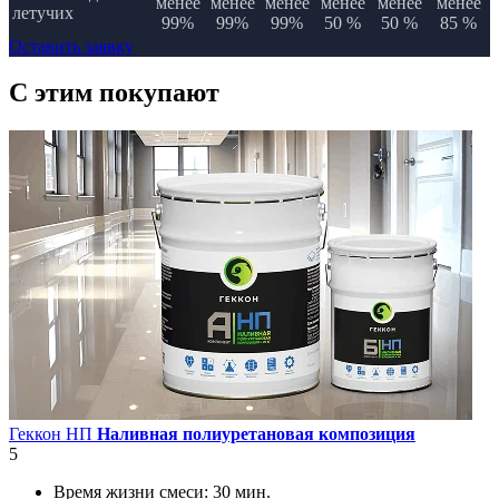
менее
менее
менее
менее
менее
менее
летучих
99%
99%
99%
50 %
50 %
85 %
Оставить заявку
C этим
покупают
Геккон НП
Наливная полиуретановая композиция
5
Время жизни смеси:
30 мин.