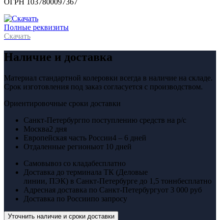
ОГРН 1037800097367
Полные реквизиты
Скачать
Наличие и доставка
Материал стандартной колеровки всегда в наличие на складе.
Срок изготовления под заказ согласуется с производством.
Ориентировочные сроки доставки
Санкт-Петербург
по поступлению средств на р/с
Москва
2 дня
Европейская часть России
4 – 6 дней
Отдаленные регионы
от 10 дней
Самовывоз со клада
бесплатно
Доставка до терминала ТК (Деловые
линии, ПЭК) в Санкт-Петербурге до 1,5 тонн
бесплатно
Адресная доставка по Санкт-Петербургу
от 3 000 руб
Доставка по России
по запросу
Уточнить наличие и сроки доставки