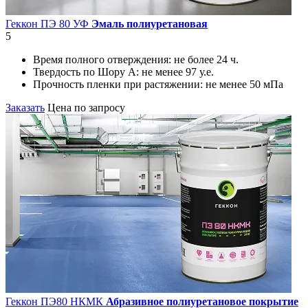
Геккон ПЭ 80 УФ
Эмаль полиуретановая
5
Время полного отверждения:
не более 24 ч.
Твердость по Шору А:
не менее 97 у.е.
Прочность пленки при растяжении:
не менее 50 мПа
Заказать
Цена по запросу
Геккон ПЭ80 НКМК
Абразивное полиуретановое покрытие