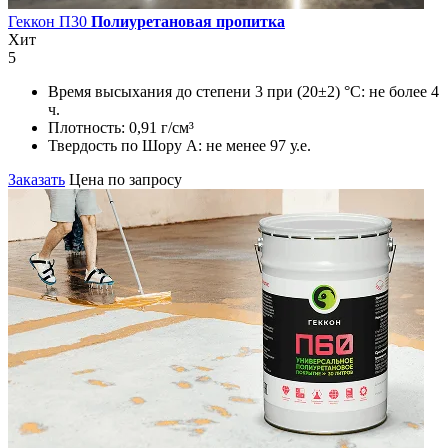
Геккон П30
Полиуретановая пропитка
Хит
5
Время высыхания до степени 3 при (20±2) °С:
не более 4
ч.
Плотность:
0,91 г/см³
Твердость по Шору А:
не менее 97 у.е.
Заказать
Цена по запросу