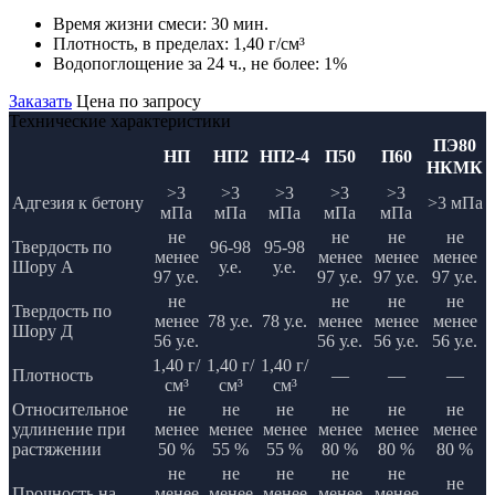
Время жизни смеси:
30 мин.
Плотность, в пределах:
1,40 г/см³
Водопоглощение за 24 ч., не более:
1%
Заказать
Цена по запросу
Технические характеристики
ПЭ80
НП
НП2
НП2-4
П50
П60
НКМК
>3
>3
>3
>3
>3
Адгезия к бетону
>3 мПа
мПа
мПа
мПа
мПа
мПа
не
не
не
не
Твердость по
96-98
95-98
менее
менее
менее
менее
Шору А
у.е.
у.е.
97 у.е.
97 у.е.
97 у.е.
97 у.е.
не
не
не
не
Твердость по
менее
78 у.е.
78 у.е.
менее
менее
менее
Шору Д
56 у.е.
56 у.е.
56 у.е.
56 у.е.
1,40 г/
1,40 г/
1,40 г/
Плотность
—
—
—
см³
см³
см³
Относительное
не
не
не
не
не
не
удлинение при
менее
менее
менее
менее
менее
менее
растяжении
50 %
55 %
55 %
80 %
80 %
80 %
не
не
не
не
не
не
Прочность на
менее
менее
менее
менее
менее