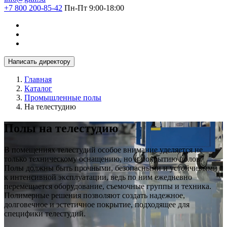
+7 800 200-85-42
Пн-Пт 9:00-18:00
Написать директору
Главная
Каталог
Промышленные полы
На телестудию
Полы на телестудию
В помещениях телестудий особое внимание уделяется не
только техническому оснащению, но и покрытию полов.
Полы должны быть прочными, безопасными и устойчивыми
к интенсивной эксплуатации, ведь по ним ежедневно
перемещается оборудование, съемочные группы и техника.
Полимерные решения позволяют создать надежное,
долговечное и эстетичное покрытие, подходящее для
специфики телестудий.