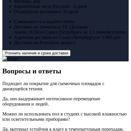
Москва
2 дня
Европейская часть России
4 – 6 дней
Отдаленные регионы
от 10 дней
Самовывоз со клада
бесплатно
Доставка до терминала ТК (Деловые
линии, ПЭК) в Санкт-Петербурге до 1,5 тонн
бесплатно
Адресная доставка по Санкт-Петербургу
от 3 000 руб
Доставка по России
по запросу
Уточнить наличие и сроки доставки
Вопросы
и ответы
Подходит ли покрытие для съемочных площадок с
движущейся техник
Да, оно выдерживает интенсивное перемещение
оборудования и людей.
Можно ли использовать пол в студиях с высокой влажностью
или осветительными приборами?
Да, материал устойчив к влаге и температурным перепадам.