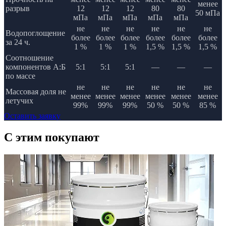
менее
разрыв
12
12
12
80
80
50 мПа
мПа
мПа
мПа
мПа
мПа
не
не
не
не
не
не
Водопоглощение
более
более
более
более
более
более
за 24 ч.
1 %
1 %
1 %
1,5 %
1,5 %
1,5 %
Соотношение
компонентов А:Б
5:1
5:1
5:1
—
—
—
по массе
не
не
не
не
не
не
Массовая доля не
менее
менее
менее
менее
менее
менее
летучих
99%
99%
99%
50 %
50 %
85 %
Оставить заявку
C этим
покупают