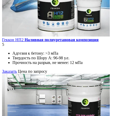
Геккон НП2
Наливная полиуретановая композиция
5
Адгезия к бетону:
>3 мПа
Твердость по Шору А:
96-98 у.е.
Прочность на разрыв, не менее:
12 мПа
Заказать
Цена по запросу