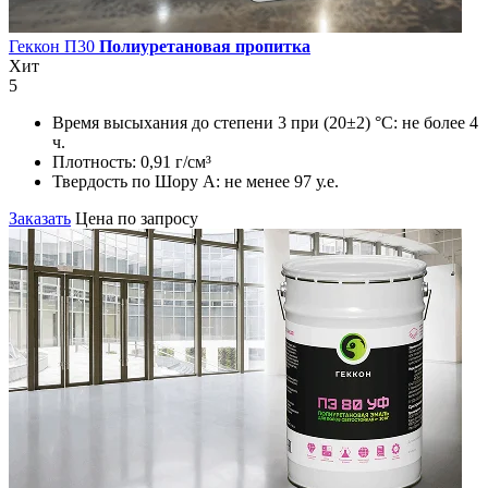
Геккон П30
Полиуретановая пропитка
Хит
5
Время высыхания до степени 3 при (20±2) °С:
не более 4
ч.
Плотность:
0,91 г/см³
Твердость по Шору А:
не менее 97 у.е.
Заказать
Цена по запросу