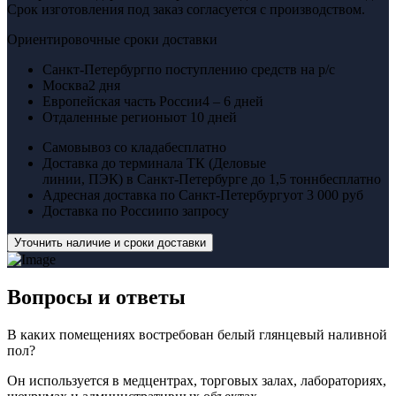
Срок изготовления под заказ согласуется с производством.
Ориентировочные сроки доставки
Санкт-Петербург
по поступлению средств на р/с
Москва
2 дня
Европейская часть России
4 – 6 дней
Отдаленные регионы
от 10 дней
Самовывоз со клада
бесплатно
Доставка до терминала ТК (Деловые
линии, ПЭК) в Санкт-Петербурге до 1,5 тонн
бесплатно
Адресная доставка по Санкт-Петербургу
от 3 000 руб
Доставка по России
по запросу
Уточнить наличие и сроки доставки
Вопросы
и ответы
В каких помещениях востребован белый глянцевый наливной
пол?
Он используется в медцентрах, торговых залах, лабораториях,