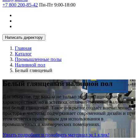
+7 800 200-85-42
Пн-Пт 9:00-18:00
Написать директору
Главная
Каталог
Промышленные полы
Наливной пол
Белый глянцевый
Белый глянцевый наливной пол
Для объектов, где важны не только эксплуатационные
характеристики, но и эстетика, отлично подходит наливной
пол белый глянцевый. Такое покрытие создаёт впечатление
простора и чистоты, подчёркивает современный дизайн и при
этом остаётся практичным для использования в
промышленных и коммерческих помещениях.
Узнать подробнее и подобрать материал за 1 клик!