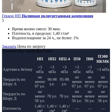
Геккон НП
Наливная полиуретановая композиция
5
Время жизни смеси:
30 мин.
Плотность, в пределах:
1,40 г/см³
Водопоглощение за 24 ч., не более:
1%
Заказать
Цена по запросу
Технические характеристики
ПЭ80
НП
НП2
НП2-4
П50
П60
НКМК
>3
>3
>3
>3
>3
Адгезия к бетону
>3 мПа
мПа
мПа
мПа
мПа
мПа
не
не
не
не
Твердость по
96-98
95-98
менее
менее
менее
менее
Шору А
у.е.
у.е.
97 у.е.
97 у.е.
97 у.е.
97 у.е.
не
не
не
не
Твердость по
менее
78 у.е.
78 у.е.
менее
менее
менее
Шору Д
56 у.е.
56 у.е.
56 у.е.
56 у.е.
1,40 г/
1,40 г/
1,40 г/
Плотность
—
—
—
см³
см³
см³