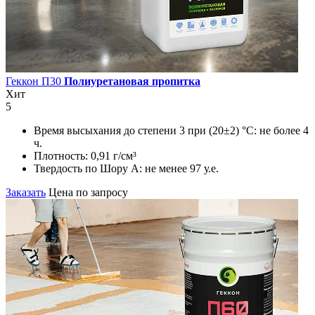
Геккон П30
Полиуретановая пропитка
Хит
5
Время высыхания до степени 3 при (20±2) °С:
не более 4
ч.
Плотность:
0,91 г/см³
Твердость по Шору А:
не менее 97 у.е.
Заказать
Цена по запросу