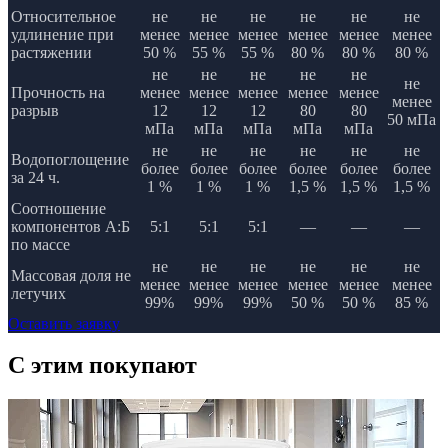
Относительное
не
не
не
не
не
не
удлинение при
менее
менее
менее
менее
менее
менее
растяжении
50 %
55 %
55 %
80 %
80 %
80 %
не
не
не
не
не
не
Прочность на
менее
менее
менее
менее
менее
менее
разрыв
12
12
12
80
80
50 мПа
мПа
мПа
мПа
мПа
мПа
не
не
не
не
не
не
Водопоглощение
более
более
более
более
более
более
за 24 ч.
1 %
1 %
1 %
1,5 %
1,5 %
1,5 %
Соотношение
компонентов А:Б
5:1
5:1
5:1
—
—
—
по массе
не
не
не
не
не
не
Массовая доля не
менее
менее
менее
менее
менее
менее
летучих
99%
99%
99%
50 %
50 %
85 %
Оставить заявку
C этим
покупают