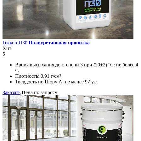
Геккон П30
Полиуретановая пропитка
Хит
5
Время высыхания до степени 3 при (20±2) °С:
не более 4
ч.
Плотность:
0,91 г/см³
Твердость по Шору А:
не менее 97 у.е.
Заказать
Цена по запросу