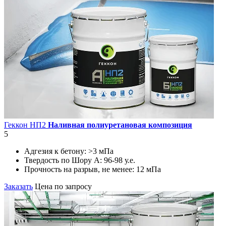
Геккон НП2
Наливная полиуретановая композиция
5
Адгезия к бетону:
>3 мПа
Твердость по Шору А:
96-98 у.е.
Прочность на разрыв, не менее:
12 мПа
Заказать
Цена по запросу