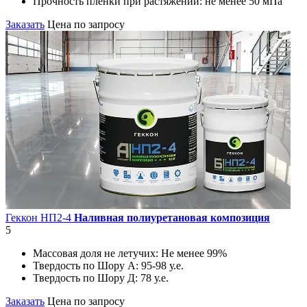
Прочность пленки при растяжении:
не менее 50 мПа
Заказать
Цена по запросу
Геккон НП2-4
Наливная полиуретановая композиция
5
Массовая доля не летучих:
Не менее 99%
Твердость по Шору А:
95-98 у.е.
Твердость по Шору Д:
78 у.е.
Заказать
Цена по запросу