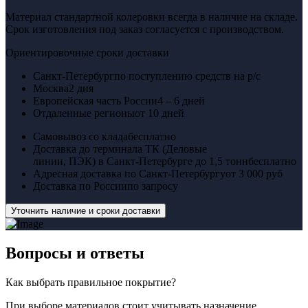
Материал стандартной колеровки всегда в наличие на складе.
Срок изготовления под заказ согласуется с производством.
Ориентировочные сроки доставки
Санкт-Петербург
по поступлению средств на р/с
Москва
2 дня
Европейская часть России
4 – 6 дней
Отдаленные регионы
от 10 дней
Самовывоз со клада
бесплатно
Доставка до терминала ТК (Деловые
линии, ПЭК) в Санкт-Петербурге до 1,5 тонн
бесплатно
Адресная доставка по Санкт-Петербургу
от 3 000 руб
Доставка по России
по запросу
Уточнить наличие и сроки доставки
Вопросы
и ответы
Как выбрать правильное покрытие?
При выборе материалов стоит учитывать назначение