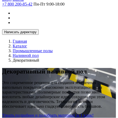
+7 800 200-85-42
Пн-Пт 9:00-18:00
Написать директору
Главная
Каталог
Промышленные полы
Наливной пол
Декоративный
Декоративный наливной пол
Это современное решение для создания эстетичных
напольных покрытий с высокими эксплуатационными
характеристиками. Полимерные покрытия позволяют
воплотить любые дизайнерские идеи, сохраняя при этом
надежность и долговечность. Технология заливки
обеспечивает идеально гладкую поверхность без швов.
Узнать подробнее и подобрать материал за 1 клик!