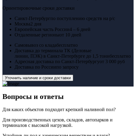
Ориентировочные сроки доставки
Санкт-Петербург
по поступлению средств на р/с
Москва
2 дня
Европейская часть России
4 – 6 дней
Отдаленные регионы
от 10 дней
Самовывоз со клада
бесплатно
Доставка до терминала ТК (Деловые
линии, ПЭК) в Санкт-Петербурге до 1,5 тонн
бесплатно
Адресная доставка по Санкт-Петербургу
от 3 000 руб
Доставка по России
по запросу
Уточнить наличие и сроки доставки
Вопросы
и ответы
Для каких объектов подходит крепкий наливной пол?
Для производственных цехов, складов, автопарков и
терминалов с высокой нагрузкой.
Устойчив ли пол к химическим веществам и влаге?