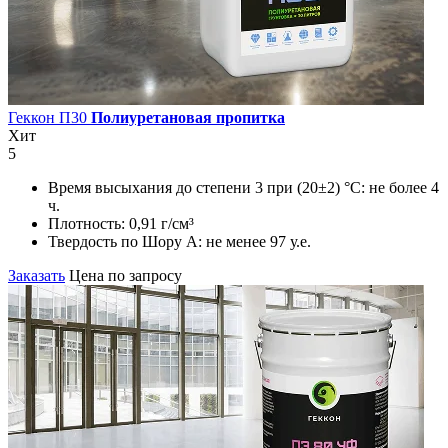
Геккон П30
Полиуретановая пропитка
Хит
5
Время высыхания до степени 3 при (20±2) °С:
не более 4
ч.
Плотность:
0,91 г/см³
Твердость по Шору А:
не менее 97 у.е.
Заказать
Цена по запросу