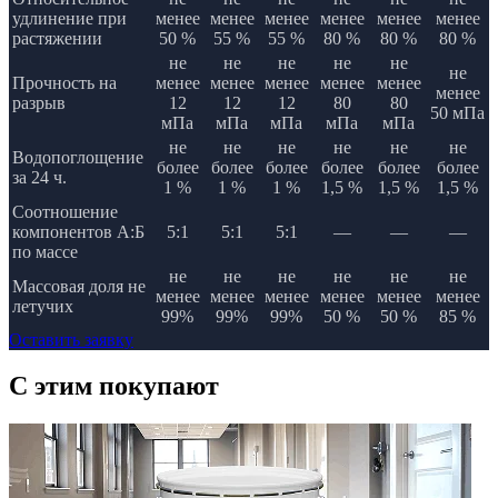
удлинение при
менее
менее
менее
менее
менее
менее
растяжении
50 %
55 %
55 %
80 %
80 %
80 %
не
не
не
не
не
не
Прочность на
менее
менее
менее
менее
менее
менее
разрыв
12
12
12
80
80
50 мПа
мПа
мПа
мПа
мПа
мПа
не
не
не
не
не
не
Водопоглощение
более
более
более
более
более
более
за 24 ч.
1 %
1 %
1 %
1,5 %
1,5 %
1,5 %
Соотношение
компонентов А:Б
5:1
5:1
5:1
—
—
—
по массе
не
не
не
не
не
не
Массовая доля не
менее
менее
менее
менее
менее
менее
летучих
99%
99%
99%
50 %
50 %
85 %
Оставить заявку
C этим
покупают