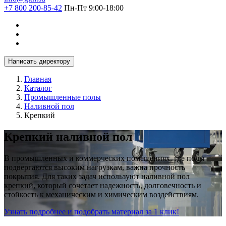
+7 800 200-85-42
Пн-Пт 9:00-18:00
Написать директору
Главная
Каталог
Промышленные полы
Наливной пол
Крепкий
Крепкий наливной пол
В промышленных и коммерческих помещениях, где полы
подвергаются высоким нагрузкам, важна прочность
покрытия. Для таких задач используют наливной пол
крепкий, который сочетает надежность, долговечность и
стойкость к механическим и химическим воздействиям.
Узнать подробнее и подобрать материал за 1 клик!