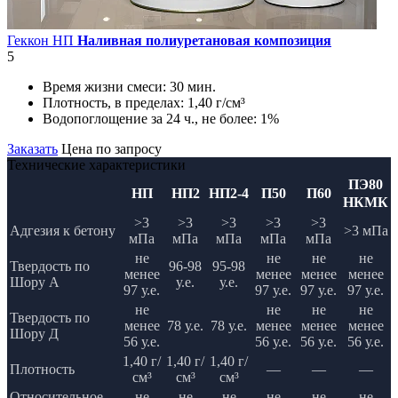
Геккон НП
Наливная полиуретановая композиция
5
Время жизни смеси:
30 мин.
Плотность, в пределах:
1,40 г/см³
Водопоглощение за 24 ч., не более:
1%
Заказать
Цена по запросу
Технические характеристики
ПЭ80
НП
НП2
НП2-4
П50
П60
НКМК
>3
>3
>3
>3
>3
Адгезия к бетону
>3 мПа
мПа
мПа
мПа
мПа
мПа
не
не
не
не
Твердость по
96-98
95-98
менее
менее
менее
менее
Шору А
у.е.
у.е.
97 у.е.
97 у.е.
97 у.е.
97 у.е.
не
не
не
не
Твердость по
менее
78 у.е.
78 у.е.
менее
менее
менее
Шору Д
56 у.е.
56 у.е.
56 у.е.
56 у.е.
1,40 г/
1,40 г/
1,40 г/
Плотность
—
—
—
см³
см³
см³
Относительное
не
не
не
не
не
не