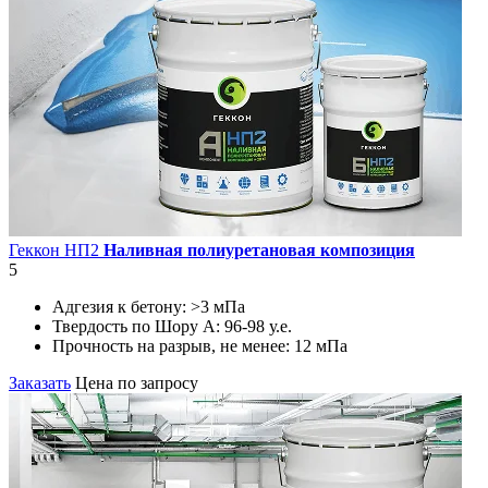
Геккон НП2
Наливная полиуретановая композиция
5
Адгезия к бетону:
>3 мПа
Твердость по Шору А:
96-98 у.е.
Прочность на разрыв, не менее:
12 мПа
Заказать
Цена по запросу