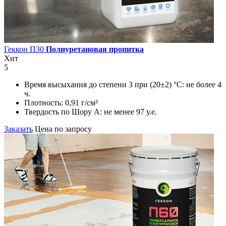
Геккон П30
Полиуретановая пропитка
Хит
5
Время высыхания до степени 3 при (20±2) °С:
не более 4
ч.
Плотность:
0,91 г/см³
Твердость по Шору А:
не менее 97 у.е.
Заказать
Цена по запросу