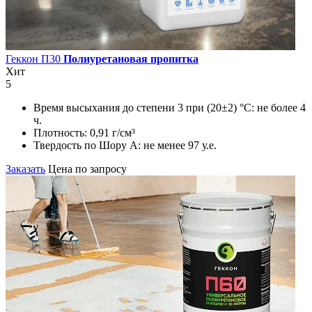
Геккон П30
Полиуретановая пропитка
Хит
5
Время высыхания до степени 3 при (20±2) °С:
не более 4
ч.
Плотность:
0,91 г/см³
Твердость по Шору А:
не менее 97 у.е.
Заказать
Цена по запросу