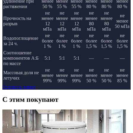
удлинение при
менее
менее
менее
менее
менее
менее
растяжении
50 %
55 %
55 %
80 %
80 %
80 %
не
не
не
не
не
не
Прочность на
менее
менее
менее
менее
менее
менее
разрыв
12
12
12
80
80
50 мПа
мПа
мПа
мПа
мПа
мПа
не
не
не
не
не
не
Водопоглощение
более
более
более
более
более
более
за 24 ч.
1 %
1 %
1 %
1,5 %
1,5 %
1,5 %
Соотношение
компонентов А:Б
5:1
5:1
5:1
—
—
—
по массе
не
не
не
не
не
не
Массовая доля не
менее
менее
менее
менее
менее
менее
летучих
99%
99%
99%
50 %
50 %
85 %
Оставить заявку
C этим
покупают