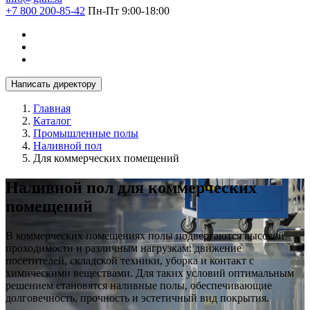
+7 800 200-85-42
Пн-Пт 9:00-18:00
Написать директору
Главная
Каталог
Промышленные полы
Наливной пол
Для коммерческих помещений
Наливной пол для коммерческих
помещений
В коммерческих помещениях полы подвергаются высокой
проходимости и различным нагрузкам: движение
посетителей, складской техники, уборка и контакт с
химическими веществами. Для таких условий оптимальным
решением становятся наливные полы, обеспечивающие
долговечность, прочность и эстетичный вид покрытия.