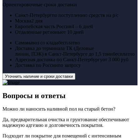
Ориентировочные сроки доставки
Санкт-Петербург
по поступлению средств на р/с
Москва
2 дня
Европейская часть России
4 – 6 дней
Отдаленные регионы
от 10 дней
Самовывоз со клада
бесплатно
Доставка до терминала ТК (Деловые
линии, ПЭК) в Санкт-Петербурге до 1,5 тонн
бесплатно
Адресная доставка по Санкт-Петербургу
от 3 000 руб
Доставка по России
по запросу
Уточнить наличие и сроки доставки
Вопросы
и ответы
Можно ли наносить наливной пол на старый бетон?
Да, предварительная очистка и грунтование обеспечивают
надежную адгезию и долговечность покрытия.
Подходит ли покрытие для помещений с интенсивным