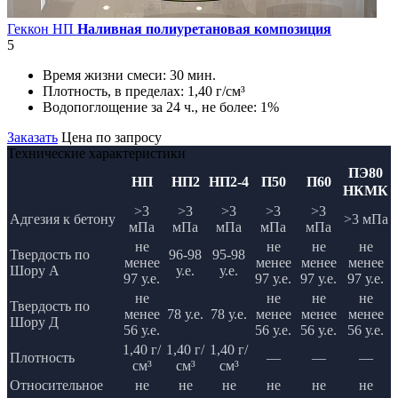
Геккон НП
Наливная полиуретановая композиция
5
Время жизни смеси:
30 мин.
Плотность, в пределах:
1,40 г/см³
Водопоглощение за 24 ч., не более:
1%
Заказать
Цена по запросу
Технические характеристики
ПЭ80
НП
НП2
НП2-4
П50
П60
НКМК
>3
>3
>3
>3
>3
Адгезия к бетону
>3 мПа
мПа
мПа
мПа
мПа
мПа
не
не
не
не
Твердость по
96-98
95-98
менее
менее
менее
менее
Шору А
у.е.
у.е.
97 у.е.
97 у.е.
97 у.е.
97 у.е.
не
не
не
не
Твердость по
менее
78 у.е.
78 у.е.
менее
менее
менее
Шору Д
56 у.е.
56 у.е.
56 у.е.
56 у.е.
1,40 г/
1,40 г/
1,40 г/
Плотность
—
—
—
см³
см³
см³
Относительное
не
не
не
не
не
не