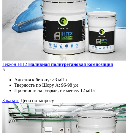
Геккон НП2
Наливная полиуретановая композиция
5
Адгезия к бетону:
>3 мПа
Твердость по Шору А:
96-98 у.е.
Прочность на разрыв, не менее:
12 мПа
Заказать
Цена по запросу