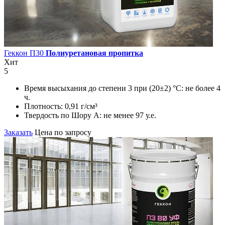
Геккон П30
Полиуретановая пропитка
Хит
5
Время высыхания до степени 3 при (20±2) °С:
не более 4
ч.
Плотность:
0,91 г/см³
Твердость по Шору А:
не менее 97 у.е.
Заказать
Цена по запросу