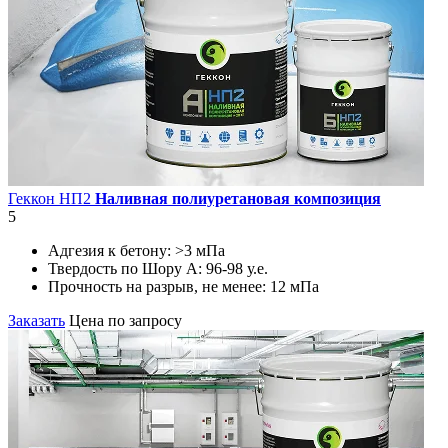
Геккон НП2
Наливная полиуретановая композиция
5
Адгезия к бетону:
>3 мПа
Твердость по Шору А:
96-98 у.е.
Прочность на разрыв, не менее:
12 мПа
Заказать
Цена по запросу