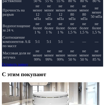
растяжении
50 %
55 %
55 %
80 %
80 %
80 %
не
не
не
не
не
не
Прочность на
менее
менее
менее
менее
менее
менее
разрыв
12
12
12
80
80
50 мПа
мПа
мПа
мПа
мПа
мПа
не
не
не
не
не
не
Водопоглощение
более
более
более
более
более
более
за 24 ч.
1 %
1 %
1 %
1,5 %
1,5 %
1,5 %
Соотношение
компонентов А:Б
5:1
5:1
5:1
—
—
—
по массе
не
не
не
не
не
не
Массовая доля не
менее
менее
менее
менее
менее
менее
летучих
99%
99%
99%
50 %
50 %
85 %
Оставить заявку
C этим
покупают