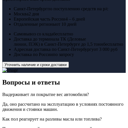
Санкт-Петербург
по поступлению средств на р/с
Москва
2 дня
Европейская часть России
4 – 6 дней
Отдаленные регионы
от 10 дней
Самовывоз со клада
бесплатно
Доставка до терминала ТК (Деловые
линии, ПЭК) в Санкт-Петербурге до 1,5 тонн
бесплатно
Адресная доставка по Санкт-Петербургу
от 3 000 руб
Доставка по России
по запросу
Уточнить наличие и сроки доставки
Вопросы
и ответы
Выдерживает ли покрытие вес автомобиля?
Да, оно рассчитано на эксплуатацию в условиях постоянного
движения и стоянки машин.
Как пол реагирует на разливы масла или топлива?