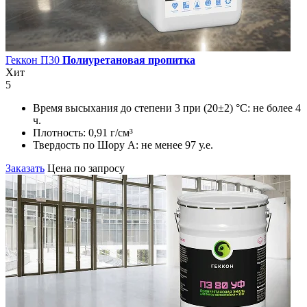
Геккон П30
Полиуретановая пропитка
Хит
5
Время высыхания до степени 3 при (20±2) °С:
не более 4
ч.
Плотность:
0,91 г/см³
Твердость по Шору А:
не менее 97 у.е.
Заказать
Цена по запросу