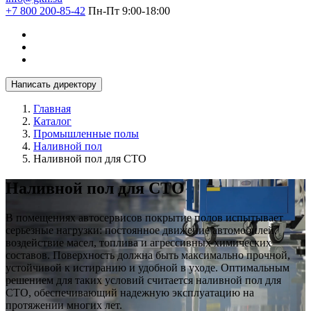
+7 800 200-85-42
Пн-Пт 9:00-18:00
Написать директору
Главная
Каталог
Промышленные полы
Наливной пол
Наливной пол для СТО
Наливной пол для СТО
В помещениях автосервисов покрытие полов испытывает
серьезные нагрузки: постоянное движение автомобилей,
воздействие масел, топлива и агрессивных химических
составов. Поверхность должна быть максимально прочной,
устойчивой к истиранию и удобной в уходе. Оптимальным
решением для таких условий считается наливной пол для
СТО, обеспечивающий надежную эксплуатацию на
протяжении многих лет.