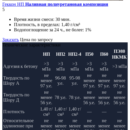
Геккон НП
Наливная полиуретановая композиция
5
Время жизни смеси:
30 мин.
Плотность, в пределах:
1,40 г/см³
Водопоглощение за 24 ч., не более:
1%
Заказать
Цена по запросу
Технические характеристики
ПЭ80
НП
НП2
НП2-4
П50
П60
НКМК
>3
>3
>3
>3
>3
Адгезия к бетону
>3 мПа
мПа
мПа
мПа
мПа
мПа
не
не
не
не
Твердость по
96-98
95-98
менее
менее
менее
менее
Шору А
у.е.
у.е.
97 у.е.
97 у.е.
97 у.е.
97 у.е.
не
не
не
не
Твердость по
менее
78 у.е.
78 у.е.
менее
менее
менее
Шору Д
56 у.е.
56 у.е.
56 у.е.
56 у.е.
1,40 г/
1,40 г/
1,40 г/
Плотность
—
—
—
см³
см³
см³
Относительное
не
не
не
не
не
не
удлинение при
менее
менее
менее
менее
менее
менее