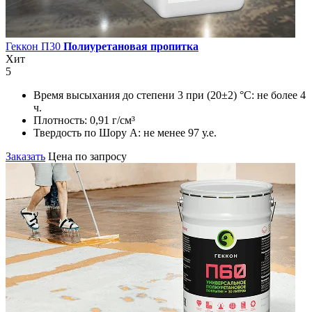
Геккон П30
Полиуретановая пропитка
Хит
5
Время высыхания до степени 3 при (20±2) °С:
не более 4
ч.
Плотность:
0,91 г/см³
Твердость по Шору А:
не менее 97 у.е.
Заказать
Цена по запросу