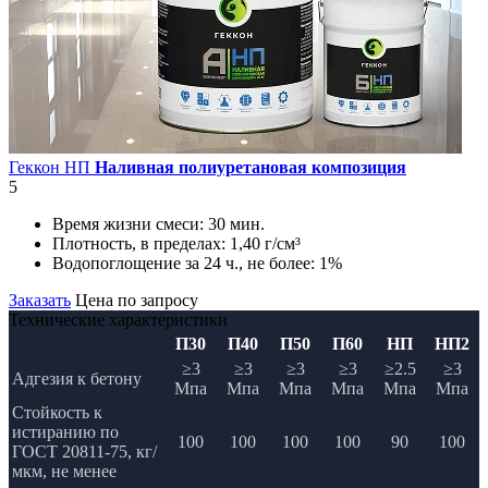
Геккон НП
Наливная полиуретановая композиция
5
Время жизни смеси:
30 мин.
Плотность, в пределах:
1,40 г/см³
Водопоглощение за 24 ч., не более:
1%
Заказать
Цена по запросу
Технические характеристики
П30
П40
П50
П60
НП
НП2
≥3
≥3
≥3
≥3
≥2.5
≥3
Адгезия к бетону
Мпа
Мпа
Мпа
Мпа
Мпа
Мпа
Стойкость к
истиранию по
100
100
100
100
90
100
ГОСТ 20811-75, кг/
мкм, не менее