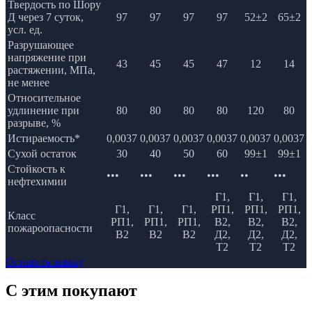
Твердость по Шору
Д через 7 суток,
97
97
97
97
52±2
65±2
усл. ед.
Разрушающее
напряжение при
43
45
45
47
12
14
растяжении, МПа,
не менее
Относительное
удлинение при
80
80
80
80
120
80
разрыве, %
Истираемость*
0,0037
0,0037
0,0037
0,0037
0,0037
0,0037
Сухой остаток
30
40
50
60
99±1
99±1
Стойкость к
•••
•••
•••
•••
••
•••
нефтехимии
Г1,
Г1,
Г1,
Г1,
Г1,
Г1,
РП1,
РП1,
РП1,
Класс
РП1,
РП1,
РП1,
В2,
В2,
В2,
пожароопасности
В2
В2
В2
Д2,
Д2,
Д2,
Т2
Т2
Т2
Оставить заявку
C этим
покупают