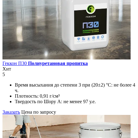
Геккон П30
Полиуретановая пропитка
Хит
5
Время высыхания до степени 3 при (20±2) °С:
не более 4
ч.
Плотность:
0,91 г/см³
Твердость по Шору А:
не менее 97 у.е.
Заказать
Цена по запросу