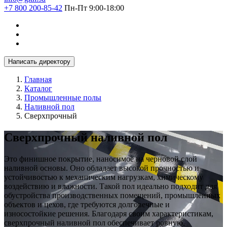
+7 800 200-85-42
Пн-Пт 9:00-18:00
Написать директору
Главная
Каталог
Промышленные полы
Наливной пол
Сверхпрочный
Сверхпрочный наливной пол
Это финишное покрытие, наносимое на черновой слой
наливной основы. Оно обладает высокой прочностью и
устойчивостью к механическим нагрузкам, химическому
воздействию и влажности. Такой пол идеально подходит для
обустройства производственных помещений, промышленных
объектов и цехов, где требуются долговечные и
износостойкие решения. Благодаря своим характеристикам,
сверхпрочный наливной пол обеспечивает ровную,