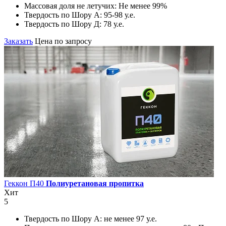
Массовая доля не летучих:
Не менее 99%
Твердость по Шору А:
95-98 у.е.
Твердость по Шору Д:
78 у.е.
Заказать
Цена по запросу
Геккон П40
Полиуретановая пропитка
Хит
5
Твердость по Шору А:
не менее 97 у.е.