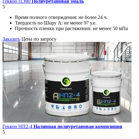
Геккон ПЭ80
Полиуретановая эмаль
5
Время полного отверждения:
не более 24 ч.
Твердость по Шору А:
не менее 97 у.е.
Прочность пленки при растяжении:
не менее 50 мПа
Заказать
Цена по запросу
Геккон НП2-4
Наливная полиуретановая композиция
5