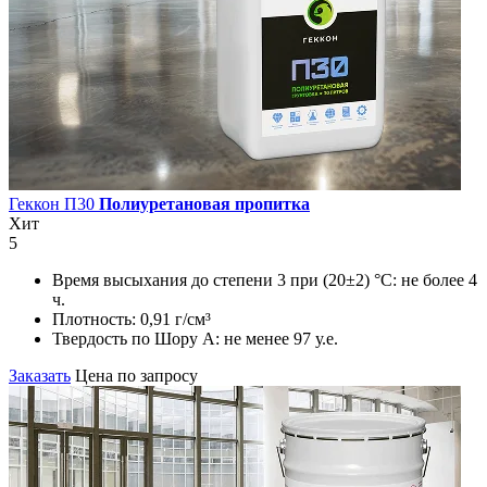
Геккон П30
Полиуретановая пропитка
Хит
5
Время высыхания до степени 3 при (20±2) °С:
не более 4
ч.
Плотность:
0,91 г/см³
Твердость по Шору А:
не менее 97 у.е.
Заказать
Цена по запросу