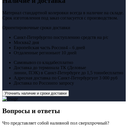
Наличие и доставка
Материал стандартной колеровки всегда в наличие на складе.
Срок изготовления под заказ согласуется с производством.
Ориентировочные сроки доставки
Санкт-Петербург
по поступлению средств на р/с
Москва
2 дня
Европейская часть России
4 – 6 дней
Отдаленные регионы
от 10 дней
Самовывоз со клада
бесплатно
Доставка до терминала ТК (Деловые
линии, ПЭК) в Санкт-Петербурге до 1,5 тонн
бесплатно
Адресная доставка по Санкт-Петербургу
от 3 000 руб
Доставка по России
по запросу
Уточнить наличие и сроки доставки
Вопросы
и ответы
Что представляет собой наливной пол сверхпрочный?