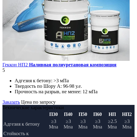
Геккон НП2
Наливная полиуретановая композиция
5
Адгезия к бетону:
>3 мПа
Твердость по Шору А:
96-98 у.е.
Прочность на разрыв, не менее:
12 мПа
Заказать
Цена по запросу
Технические характеристики
П30
П40
П50
П60
НП
НП2
≥3
≥3
≥3
≥3
≥2.5
≥3
Адгезия к бетону
Мпа
Мпа
Мпа
Мпа
Мпа
Мпа
Стойкость к