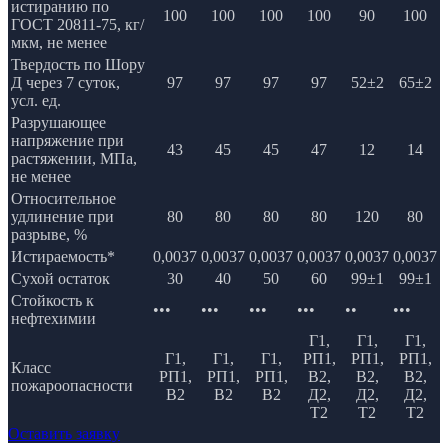
истиранию по
100
100
100
100
90
100
ГОСТ 20811-75, кг/
мкм, не менее
Твердость по Шору
Д через 7 суток,
97
97
97
97
52±2
65±2
усл. ед.
Разрушающее
напряжение при
43
45
45
47
12
14
растяжении, МПа,
не менее
Относительное
удлинение при
80
80
80
80
120
80
разрыве, %
Истираемость*
0,0037
0,0037
0,0037
0,0037
0,0037
0,0037
Сухой остаток
30
40
50
60
99±1
99±1
Стойкость к
•••
•••
•••
•••
••
•••
нефтехимии
Г1,
Г1,
Г1,
Г1,
Г1,
Г1,
РП1,
РП1,
РП1,
Класс
РП1,
РП1,
РП1,
В2,
В2,
В2,
пожароопасности
В2
В2
В2
Д2,
Д2,
Д2,
Т2
Т2
Т2
Оставить заявку