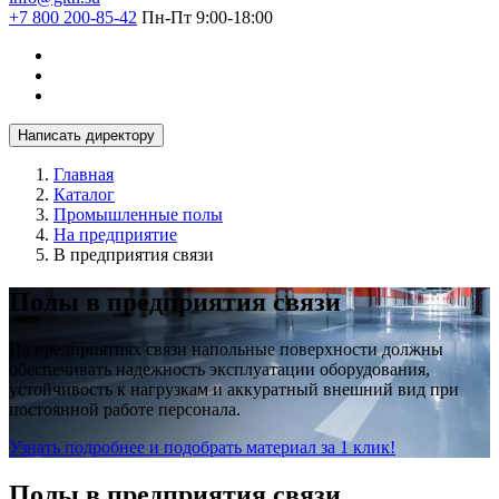
+7 800 200-85-42
Пн-Пт 9:00-18:00
Написать директору
Главная
Каталог
Промышленные полы
На предприятие
В предприятия связи
Полы в предприятия связи
На предприятиях связи напольные поверхности должны
обеспечивать надежность эксплуатации оборудования,
устойчивость к нагрузкам и аккуратный внешний вид при
постоянной работе персонала.
Узнать подробнее и подобрать материал за 1 клик!
Полы в предприятия связи