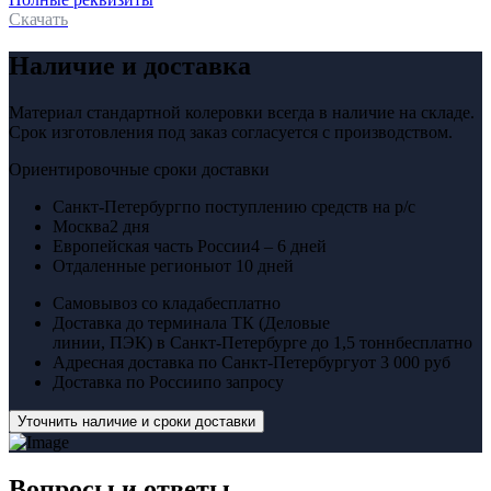
Скачать
Наличие и доставка
Материал стандартной колеровки всегда в наличие на складе.
Срок изготовления под заказ согласуется с производством.
Ориентировочные сроки доставки
Санкт-Петербург
по поступлению средств на р/с
Москва
2 дня
Европейская часть России
4 – 6 дней
Отдаленные регионы
от 10 дней
Самовывоз со клада
бесплатно
Доставка до терминала ТК (Деловые
линии, ПЭК) в Санкт-Петербурге до 1,5 тонн
бесплатно
Адресная доставка по Санкт-Петербургу
от 3 000 руб
Доставка по России
по запросу
Уточнить наличие и сроки доставки
Вопросы
и ответы