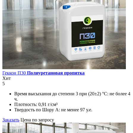
Геккон П30
Полиуретановая пропитка
Хит
5
Время высыхания до степени 3 при (20±2) °С:
не более 4
ч.
Плотность:
0,91 г/см³
Твердость по Шору А:
не менее 97 у.е.
Заказать
Цена по запросу