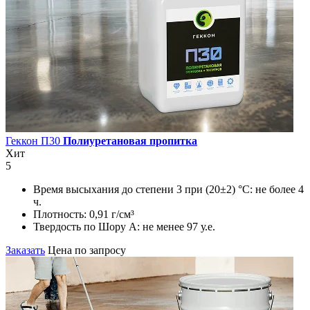
Геккон П30
Полиуретановая пропитка
Хит
5
Время высыхания до степени 3 при (20±2) °С:
не более 4
ч.
Плотность:
0,91 г/см³
Твердость по Шору А:
не менее 97 у.е.
Заказать
Цена по запросу