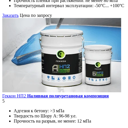
Прочность пленки при растяжении:
не менее 80 мПа
Температурный интервал эксплуатации:
-50°С... +100°С
Заказать
Цена по запросу
Геккон НП2
Наливная полиуретановая композиция
5
Адгезия к бетону:
>3 мПа
Твердость по Шору А:
96-98 у.е.
Прочность на разрыв, не менее:
12 мПа