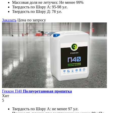
Массовая доля не летучих:
Не менее 99%
Твердость по Шору А:
95-98 у.е.
Твердость по Шору Д:
78 у.е.
Заказать
Цена по запросу
Геккон П40
Полиуретановая пропитка
Хит
5
Твердость по Шору А:
не менее 97 у.е.