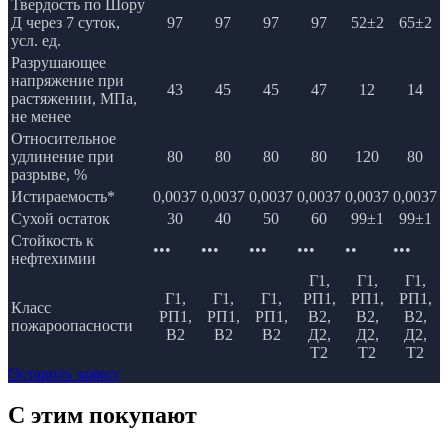
Твердость по Шору
Д через 7 суток,
97
97
97
97
52±2
65±2
усл. ед.
Разрушающее
напряжение при
43
45
45
47
12
14
растяжении, МПа,
не менее
Относительное
удлинение при
80
80
80
80
120
80
разрыве, %
Истираемость*
0,0037
0,0037
0,0037
0,0037
0,0037
0,0037
Сухой остаток
30
40
50
60
99±1
99±1
Стойкость к
•••
•••
•••
•••
••
•••
нефтехимии
Г1,
Г1,
Г1,
Г1,
Г1,
Г1,
РП1,
РП1,
РП1,
Класс
РП1,
РП1,
РП1,
В2,
В2,
В2,
пожароопасности
В2
В2
В2
Д2,
Д2,
Д2,
Т2
Т2
Т2
Оставить заявку
C этим
покупают