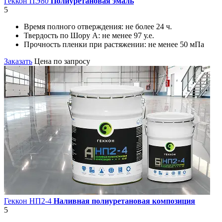
Геккон ПЭ80
Полиуретановая эмаль
5
Время полного отверждения:
не более 24 ч.
Твердость по Шору А:
не менее 97 у.е.
Прочность пленки при растяжении:
не менее 50 мПа
Заказать
Цена по запросу
Геккон НП2-4
Наливная полиуретановая композиция
5