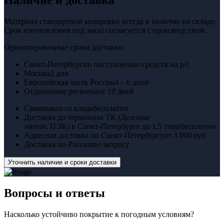
Наличие и доставка
Материал стандартной колеровки всегда в наличие на складе.
Срок изготовления под заказ согласуется с производством.
Ориентировочные сроки доставки
Санкт-Петербург
по поступлению средств на р/с
Москва
2 дня
Европейская часть России
4 – 6 дней
Отдаленные регионы
от 10 дней
Самовывоз со клада
бесплатно
Доставка до терминала ТК (Деловые
линии, ПЭК) в Санкт-Петербурге до 1,5 тонн
бесплатно
Адресная доставка по Санкт-Петербургу
от 3 000 руб
Доставка по России
по запросу
Уточнить наличие и сроки доставки
Вопросы
и ответы
Насколько устойчиво покрытие к погодным условиям?