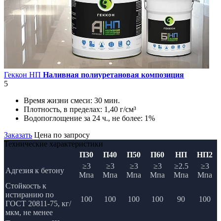
Геккон НП
Наливная полиуретановая композиция
5
Время жизни смеси:
30 мин.
Плотность, в пределах:
1,40 г/см³
Водопоглощение за 24 ч., не более:
1%
Заказать
Цена по запросу
Технические характеристики
П30
П40
П50
П60
НП
НП2
≥3
≥3
≥3
≥3
≥2.5
≥3
Адгезия к бетону
Мпа
Мпа
Мпа
Мпа
Мпа
Мпа
Стойкость к
истиранию по
100
100
100
100
90
100
ГОСТ 20811-75, кг/
мкм, не менее