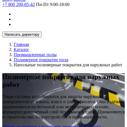
+7 800 200-85-42
Пн-Пт 9:00-18:00
Написать директору
Главная
Каталог
Промышленные полы
Полимерное покрытие пола
Напольные полимерные покрытия для наружных работ
Полимерное покрытие для наружных
работ
Такие составы используются для защиты наружных
поверхностей от износа, влаги и ультрафиолета. Они надёжно
удерживаются на бетонной или металлической основе,
формируя долговечный слой без стыков и швов. Применяются
в строительстве, благоустройстве и промышленности.
Узнать подробнее и подобрать материал за 1 клик!