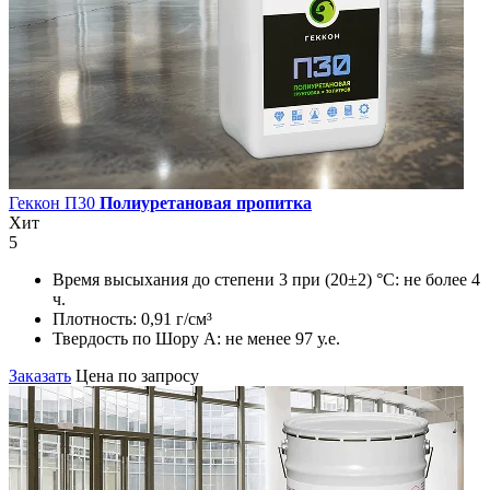
Геккон П30
Полиуретановая пропитка
Хит
5
Время высыхания до степени 3 при (20±2) °С:
не более 4
ч.
Плотность:
0,91 г/см³
Твердость по Шору А:
не менее 97 у.е.
Заказать
Цена по запросу